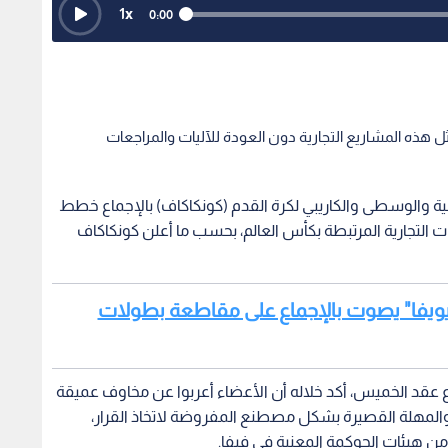
1
x
0:00
ثل هذه المشاريع التجارية دون العودة للآليات والمراجعات
د أميركا الشمالية والوسطى والكاريبي لكرة القدم (كونكاكاف) بالإجماع خطط
يات التجارية المرتبطة بكأس العالم، بحسب ما أعلن كونكاكاف
 "يويفا" يصوت بالإجماع على مقاطعة بطولات
اع عقد الخميس، أكد خلاله أن الأعضاء أعربوا عن مخاوف عميقة
، والمهلة القصيرة بشكل مصطنع المفروضة لاتخاذ القرار،
ن هيئات الحوكمة المعنية في فيفا.