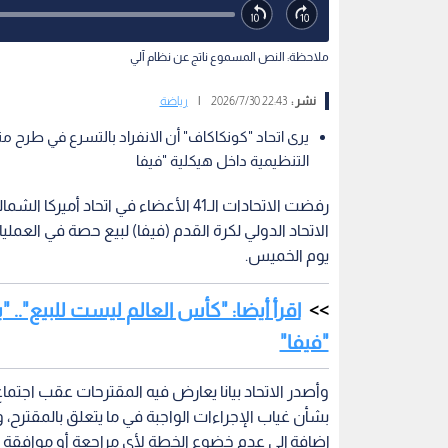
ملاحظة: النص المسموع ناتج عن نظام آلي
نشر :
22:43 2026/7/30
|
رياضة
يرى اتحاد "كونكاكاف" أن الانفراد بالتسرع في طرح م
التنظيمية داخل هيكلية "فيفا
رفضت الاتحادات الـ41 الأعضاء في اتحا
الاتحاد الدولي لكرة القدم (فيفا) لبيع حصة في العمل
يوم الخميس.
اقرأ أيضا: "كأس العالم ليست للبيع"..
"فيفا"
وأصدر الاتحاد بيانا يعارض فيه المقترحات عقب اجتم
بشأن غياب الإجراءات الواجبة في ما يتعلق بالمقترح
إضافة إلى عدم خضوع الخطة لأي مراجعة أو موافقة م