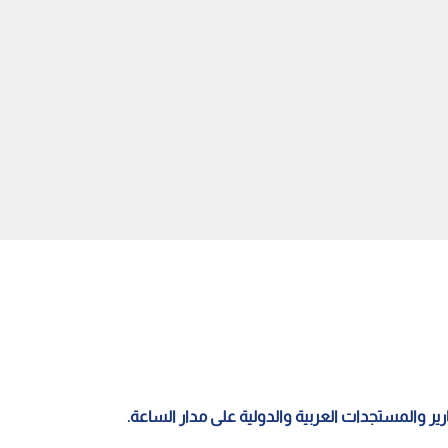
 حركة الملاحة في "باب
"يويفا" يصعد ضد "فيفا": بيع
" إلى أعلى مستوياتها بعد
حقوق كأس العالم لمستثمرين
الحركة في هرمز
"تجاوز للخط الأحمر"
قارير والمستجدات العربية والدولية على مدار الساعة.