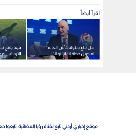
اقرأ أيضاً
لبيع"..
هل تباع بطولة كأس العالم؟
فيفا يفتح تحق
ماع على
تفاصيل خطة إنفانتينو التي
الأرجنتين بع
يفا"
أشعلت الجدل
العالم 2026
موقع إخباري أردني تابع لقناة رؤيا الفضائية. تابعوا 