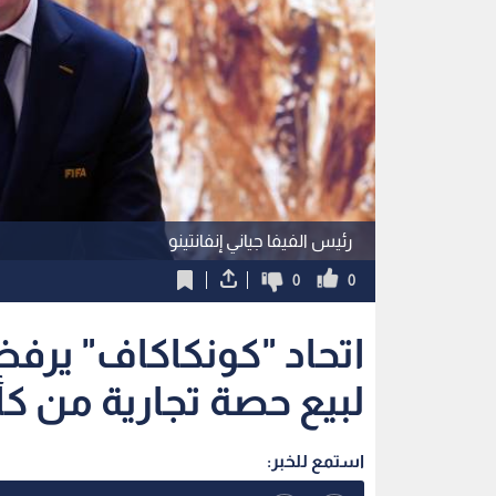
رئيس الفيفا جياني إنفانتينو
0
0
اتحاد "كونكاكاف" يرفض
لبيع حصة تجارية من ك
استمع للخبر: