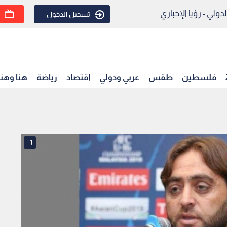
ولي - رؤيا الإخباري
تسجيل الدخول
فلسطين
طقس
عربي ودولي
اقتصاد
رياضة
هنا وهن
1