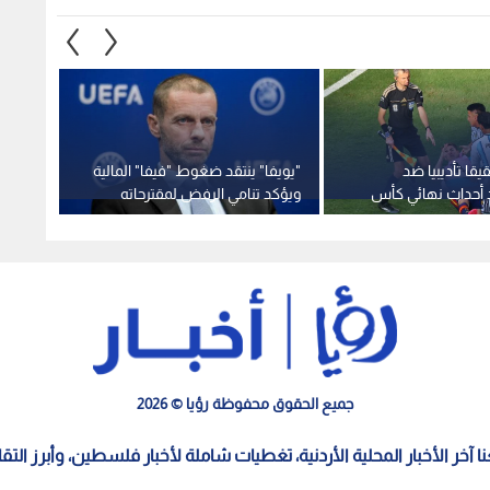
يقا تأديبيا ضد
"يويفا" ينتقد ضغوط "فيفا" المالية
ارتفاع
د أحداث نهائي كأس
ويؤكد تنامي الرفض لمقترحاته
المندب
تحديد 
جميع الحقوق محفوظة رؤيا © 2026
معنا آخر الأخبار المحلية الأردنية، تغطيات شاملة لأخبار فلسطين، وأبرز الت