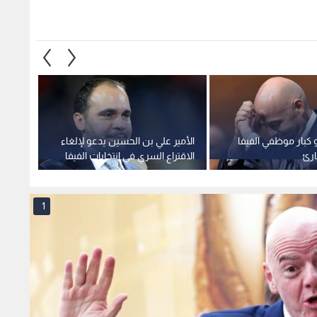
و كبار موظفي الفيفا
الأمير علي بن الحسين يدعو لإلغاء
بداية 
ارئ
الاقتراع السري في انتخابات الفيفا
حمزة عب
برشلون
1