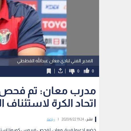
المدير الفني لنادي معان عبدالله القططي
0
0
مدرب معان: تم فحص لا
اتحاد الكرة لاستئناف ا
نشر :
19:24 2020/6/22
|
رياضة
خضع لاعبوا فريق معان، لفحص فيروس كورونا استعد