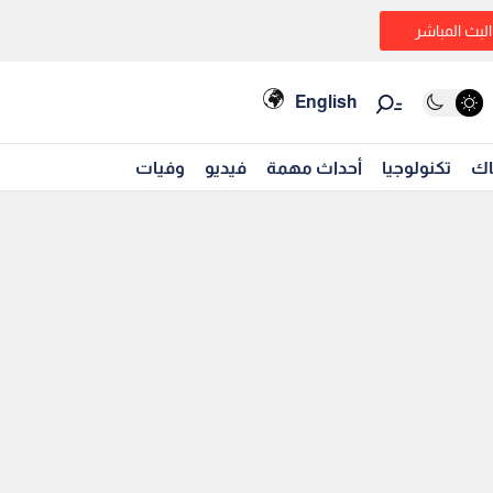
البث المباشر
English
اك
تكنولوجيا
أحداث مهمة
فيديو
وفيات