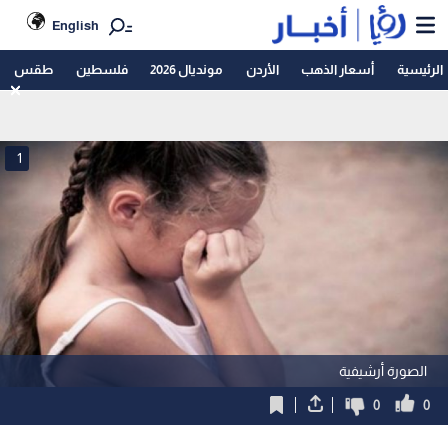
English
الرئيسية
أسعار الذهب
الأردن
مونديال 2026
فلسطين
طقس
1
الصورة أرشيفية
0
0