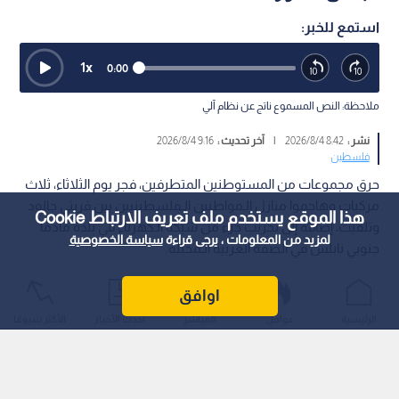
استمع للخبر:
1
x
0:00
ملاحظة: النص المسموع ناتج عن نظام آلي
نشر :
8:42 2026/8/4
|
آخر تحديث :
9:16 2026/8/4
فلسطين
حرق مجموعات من المستوطنين المتطرفين، فجر يوم الثلاثاء، ثلاث
مركبات وهاجموا منازل الـمواطنين الـفلسطينيين بين قريتي جالود
هذا الموقع يستخدم ملف تعريف الارتباط Cookie
وتلفيت، إضافة إلى تخريب جزء من شبكة الـكهرباء في بلدة مادما
لمزيد من المعلومات ، يرجى قراءة
سياسة الخصوصية
جنوبي نابلس في الضفة الغربية الـمحتلة.
اوافق
الرئيسية
عواجل
المباشر
أحدث الأخبار
الأكثر شيوعًا