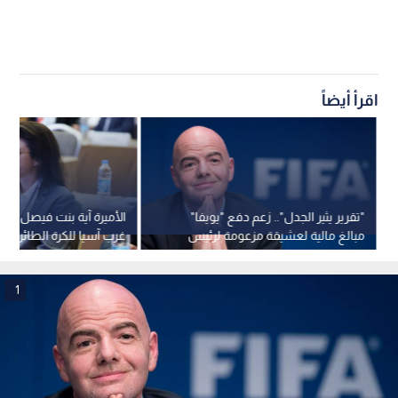
اقرأ أيضاً
"تقرير يثير الجدل".. زعم دفع "يويفا"
الأميرة آية بنت فيصل نائبا
مبالغ مالية لعشيقة مزعومة لرئيس
غرب آسيا للكرة الطائرة
"فيفا" جياني إنفانتينو
1