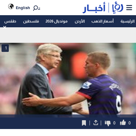
English
الرئيسية
أسعار الذهب
الأردن
مونديال 2026
فلسطين
طقس
1
0
0