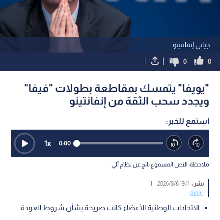
جياني إنفانتينو
0
0
"يويفا" يتمسك بمقاطعة بطولات "فيفا"
ويجدد سحب الثقة من إنفانتينو
استمع للخبر:
1
x
0:00
ملاحظة: النص المسموع ناتج عن نظام آلي
نشر :
19:11 2026/8/6
|
رياضة
الاتحادات الوطنية الأعضاء كانت صريحة بشأن شروط العودة