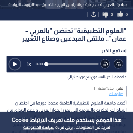
مبادرة بالعربي تحت رعاية دولة رئيس الوزراء الاسبق عبد الرؤوف الروابدة
0
0
"العلوم التطبيقية" تحتضن "بالعربي –
عمان".. ملتقى المبدعين وصناع التغيير
استمع للخبر:
1
x
0:00
ملاحظة: النص المسموع ناتج عن نظام آلي
نشر :
منذ 15 ساعة
|
هنا وهناك
أكدت جامعة العلوم التطبيقية الخاصة مجددا دورها في احتضان
المبادرات الفكرية والثقافية التي تعزز الحوار العربي وتدعم الإبداع، من
خلال استضافتها فعاليات مبادرة "بالعربي – عمان"، التي أقيمت
هذا الموقع يستخدم ملف تعريف الارتباط Cookie
برعاية رئيس الوزراء الأسبق د.عبد الرؤوف الروابدة وبحضور سفير
لمزيد من المعلومات ، يرجى قراءة
سياسة الخصوصية
دولة قطر لدى المملكة الشيخ سعود بن ناصر بن جاسم آل ثاني، في