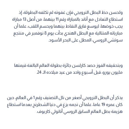
ولحسن حظ البطل النرويجي فإن غفوته لم تكلفه البطولة، إذ
استطاع التعادل مع أناند بالمباراة رقم 11 بينهما، من أصل 13 مباراة
يجب خوضها، ليوسع فارق النقاط بينهما ويحسم اللقب، علما أن
مبارياته المتتالية مع البطل الهندي بدأت يوم 8 نوفمبر في منتجع
سوتشي الروسي، المطل على البحر الأسود.
وبتحقيقه الفوز حصد كارلسن جائزة بطولة العالم البالغة قيمتها
مليون يورو، قبل أسبوع واحد من عيد ميلاده الـ 24.
يذكر أن البطل النرويجي أصغر من نال التصنيف رقم 1 في العالم، حين
كان عمره 19 عاما، علما أن نجمه بزغ في دنيا الشطرنج بعدما استطاع
هزيمة بطل العالم السابق الروسي أناتولي كاربوف.