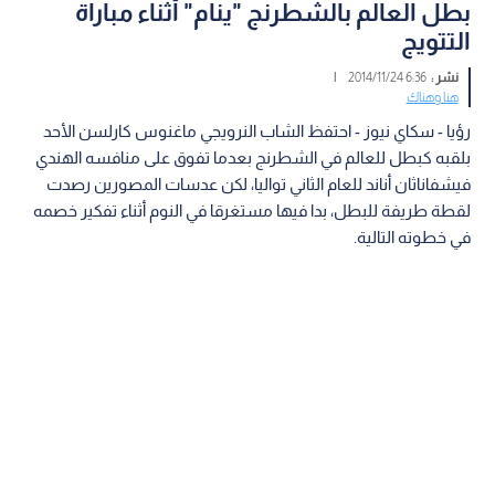
بطل العالم بالشطرنج "ينام" أثناء مباراة
التتويج
نشر :
6:36 2014/11/24
|
هنا وهناك
رؤيا - سكاي نيوز - احتفظ الشاب النرويجي ماغنوس كارلسن الأحد
بلقبه كبطل للعالم في الشطرنج بعدما تفوق على منافسه الهندي
فيشفاناثان أناند للعام الثاني تواليا، لكن عدسات المصورين رصدت
لقطة طريفة للبطل، بدا فيها مستغرقا في النوم أثناء تفكير خصمه
في خطوته التالية.