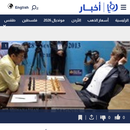
English
الرئيسية
أسعار الذهب
الأردن
مونديال 2026
فلسطين
طقس
1
0
0