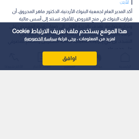
الأردن
أكد المدير العام لجمعية البنوك الأردنية، الدكتور ماهر المحروق، أن
قرارات البنوك في منح القروض للأفراد تستند إلى أسس مالية
وتجارية صارمة، تهدف بالدرجة الأولى إلى ضمان قدرة المقترض على
هذا الموقع يستخدم ملف تعريف الارتباط Cookie
الوفاء بالتزاماته، مشددا على أن هذه المعايير ليست دليلا على
لمزيد من المعلومات ، يرجى قراءة
سياسة الخصوصية
التشدد، بل هي إجراءات تنظيمية لحماية المقترض والنظام المصرفي
على حد سواء.
اوافق
الرئيسية
عواجل
المباشر
أحدث الأخبار
الأكثر شيوعًا