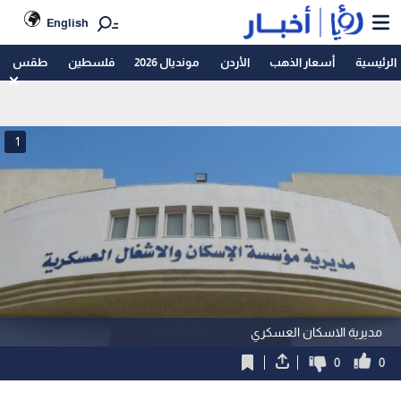
English
الرئيسية
أسعار الذهب
الأردن
مونديال 2026
فلسطين
طقس
1
مديرية الاسكان العسكري
0
0