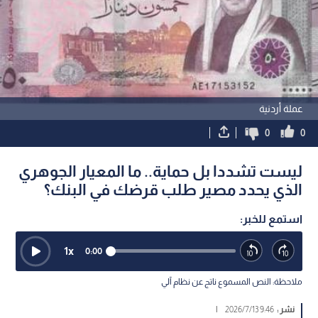
عملة أردنية
0
0
ليست تشددا بل حماية.. ما المعيار الجوهري
الذي يحدد مصير طلب قرضك في البنك؟
استمع للخبر:
1
x
0:00
ملاحظة: النص المسموع ناتج عن نظام آلي
نشر :
9:46 2026/7/13
|