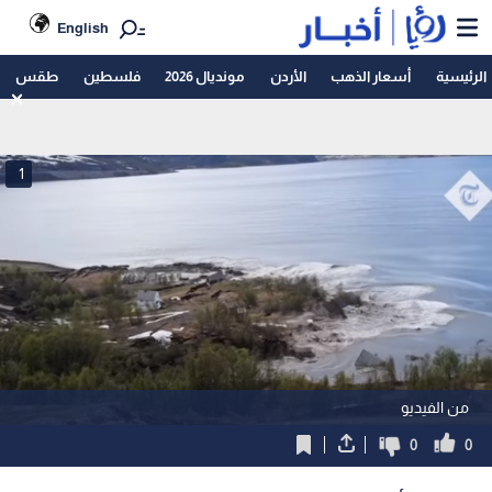
English
الرئيسية
أسعار الذهب
الأردن
مونديال 2026
فلسطين
طقس
1
من الفيديو
0
0