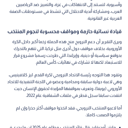
وآسيوية، لتستند إلى الانتهاكات في غزة، والتمييز ضد الرياضيين
العرب، ومشاركة أندية الاحتلال التي تنشط في مستوطنات الضفة
الغربية غير القانونية.
قيادة نسائية حازمة ومواقف محسوبة لنجوم المنتخب
ويرى التقرير أن دعم النرويج منح هذه الحملة زخما أكبر داخل الكرة
الأوروبية، بخلاف مواقف دول أخرى مثل تركيا، التي تتهم بالتحرك
بدوافع سياسية أو دينية، وإيرلندا، التي طرحت رسميا مشروع قرار
للاستبعاد لكنها لا تشارك في نهائيات كأس العالم.
وتقود هذا التوجه رئيسة الاتحاد النرويجي لكرة القدم، ليز كلافينيس،
وهي لاعبة دولية سابقة ومحامية وعضو في اللجنة التنفيذية للاتحاد
الأوروبي (يويفا)، وتعرف بمواقفها المؤيدة لحقوق الإنسان حيث
انتقدت سابقا سجل قطر في ملفات الشفافية عام 2022.
أما لاعبو المنتخب النرويجي، فقد اتخذوا مواقف أكثر حذرا وإن لم
يلتزموا الصمت كاملا:
مارتن أوديقارد: قال قائد المنتخب مطلع عام 2025 إن ما يجري في