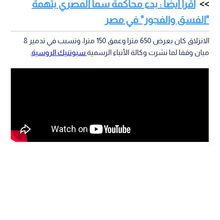
اقرأ أيضا : بدء محاكمة سما المصري بتهمة
"الفسق والفجور" في مصر
الانزلاق كان بعرض 650 مترا وعمق 150 مترا، وتسبب في تدمير 8
مبان وفقا لما نشرت وكالة الأنباء الرسمية
سبوتنيك الروسية
.