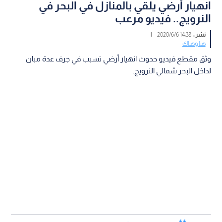
انهيار أرضي يلقي بالمنازل في البحر في
النرويج.. فيديو مرعب
نشر :
14:38 2020/6/6
|
هنا وهناك
وثق مقطع فيديو حدوث انهيار أرضي تسبب في جرف عدة مبان
لداخل البحر شمالي النرويج.