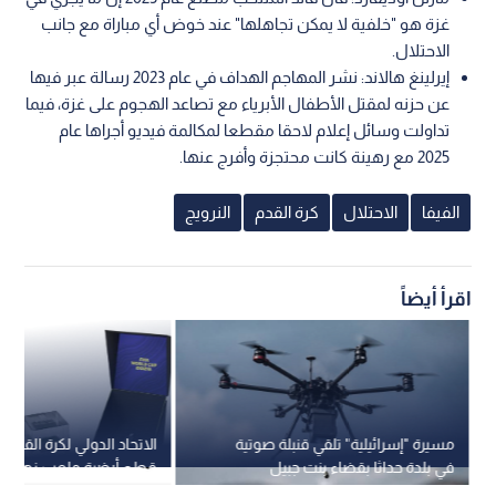
غزة هو "خلفية لا يمكن تجاهلها" عند خوض أي مباراة مع جانب
الاحتلال.
إيرلينغ هالاند: نشر المهاجم الهداف في عام 2023 رسالة عبر فيها
عن حزنه لمقتل الأطفال الأبرياء مع تصاعد الهجوم على غزة، فيما
تداولت وسائل إعلام لاحقا مقطعا لمكالمة فيديو أجراها عام
2025 مع رهينة كانت محتجزة وأفرج عنها.
الفيفا
الاحتلال
كرة القدم
النرويج
اقرأ أيضاً
مسيرة "إسرائيلية" تلقي قنبلة صوتية
الاتحاد الدولي لكرة القدم 
في بلدة حداثا بقضاء بنت جبيل
قطع أرضية ملعب نهائي ك
2026