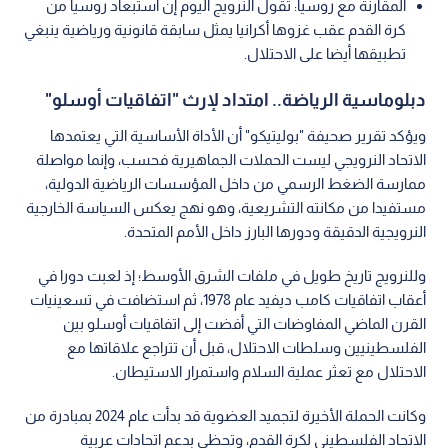
المقارنة مع روسيا: تقول النرويج اليوم إن استبعاد روسيا من
كرة القدم عقب غزوها أكرانيا يمثل سابقة قانونية ورياضية ينبغي
تطبيقها أيضا على الاحتلال.
دبلوماسية الرياضة.. امتداد لإرث "اتفاقيات أوسلو"
ويؤكد تقرير صحيفة "بوليتيكو" أن الأداة الأساسية التي يعتمدها
الاتحاد النرويجي ليست الحملات الجماهيرية فحسب، وإنما مواصلة
ممارسة الضغط الرسمي من داخل المؤسسات الرياضية الدولية،
مستفيدا من مكانته التشريعية، وهو نهج يعكس السياسة الخارجية
النرويجية الدقيقة ودورها البارز داخل الأمم المتحدة.
وللنرويج تاريخ طويل في ملفات الشرق الأوسط؛ إذ لعبت دورا في
أعقاب اتفاقيات كامب ديفيد عام 1978، ثم استضافت في تسعينيات
القرن الماضي المفاوضات التي أفضت إلى اتفاقيات أوسلو بين
الفلسطينيين وسلطات الاحتلال، قبل أن تتراجع علاقاتها مع
الاحتلال مع تعثر عملية السلام واستمرار الاستيطان.
وكانت الحملة الأخيرة لتجميد العضوية قد بدأت عام 2024 بمبادرة من
الاتحاد الفلسطيني لكرة القدم، وتحظى بدعم اتحادات عربية