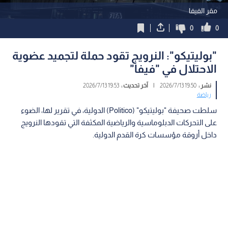
مقر الفيفا
0
0
"بوليتيكو": النرويج تقود حملة لتجميد عضوية
الاحتلال في "فيفا"
نشر :
19:50 2026/7/13
|
آخر تحديث :
19:53 2026/7/13
رياضة
سلطت صحيفة "بوليتيكو" (Politico) الدولية، في تقرير لها، الضوء
على التحركات الدبلوماسية والرياضية المكثفة التي تقودها النرويج
داخل أروقة مؤسسات كرة القدم الدولية.