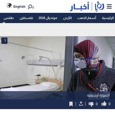
English
الرئيسية
أسعار الذهب
الأردن
مونديال 2026
فلسطين
طقس
1
الصورة أرشيفية
0
0