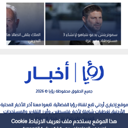
سموتريتش يدعو نتنياهو لإنشاء 3
الملك يتلقى اتصالا هاتفي
مستوطنات في غزة
البحريني
جميع الحقوق محفوظة رؤيا © 2026
موقع إخباري أردني تابع لقناة رؤيا الفضائية. تابعوا معنا آخر الأخبار المحلية
الأردنية، تغطيات شاملة لأخبار فلسطين، وأبرز التقارير والمستجدات
العربية والدولية على مدار الساعة.
هذا الموقع يستخدم ملف تعريف الارتباط Cookie