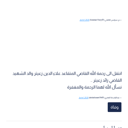
— م . سوسن الطنجي (@SawsanTanji)
June 1, 2020
انتقل الى رحمة الله القاضي المتقاعد علاء الدين زعيتر والد الشهيد
القاضي رائد زعيتر ..
نسأل الله لهما الرحمة والمغفرة
— عبدالباسط العمري (@abdalbaset714)
June 1, 2020
وفاة