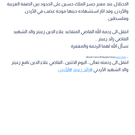
الاحتلال عند معبر جسر الملك حسين على الحدود بين الضفة الغربية
والأردن، وقد اثار استشهاده حينها موجة غضب في الأردن
وفلسطين.
انتقل الى رحمة الله القاضي المتقاعد علاء الدين زعيتر والد الشهيد
القاضي رائد زعيتر ..
نسأل الله لهما الرحمة والمغفرة
June 1, 2020
— Obieda Yahia (@ObaydaYahya)
انتقل الى رحمته تعالى ، اليوم الاثنين ، القاضي علاء الدين نافع زعيتر
والد الشهيد الأردني
#رائد_زعيتر
#الأردن