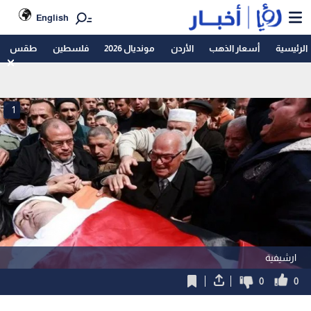
English
الرئيسية
أسعار الذهب
الأردن
مونديال 2026
فلسطين
طقس
1
ارشيفية
0
0