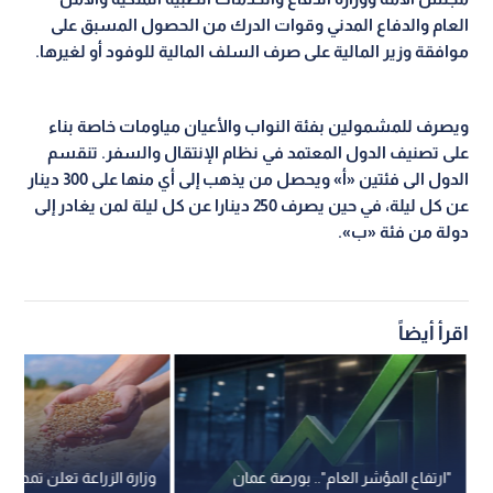
العام والدفاع المدني وقوات الدرك من الحصول المسبق على
موافقة وزير المالية على صرف السلف المالية للوفود أو لغيرها.
ويصرف للمشمولين بفئة النواب والأعيان مياومات خاصة بناء
على تصنيف الدول المعتمد في نظام الإنتقال والسفر. تنقسم
الدول الى فئتين «أ» ويحصل من يذهب إلى أي منها على 300 دينار
عن كل ليلة، في حين يصرف 250 دينارا عن كل ليلة لمن يغادر إلى
دولة من فئة «ب».
اقرأ أيضاً
"ارتفاع المؤشر العام".. بورصة عمان
وزارة الزراعة تعلن تمديد ف