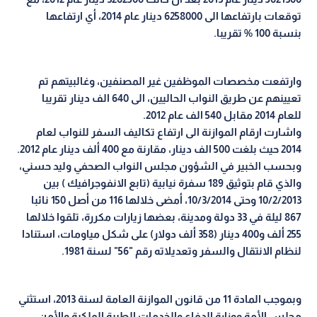
توقعات بارتفاعها الى 6258000 دينار عام 2014، أي ارتفاعها
بنسبة 100 % تقريبا.
وارتفعت مخصصات الموظفين غير المصنفين، وغالبيتهم تم
تعيينهم عن طريق النواب الحاليين، الى 640 الف دينار تقريبا
للعام 2014 مقابل 540 الف عام 2012.
واشارت ارقام الموازنة الى ارتفاع تكاليف السفر للنواب لعام
2014 حيث بلغت 500 الف دينار، مقارنة مع 400 ألف دينار عام 2012.
وبحسب الخبير في الشؤون مجلس النواب الصحفي وليد حسني،
والذي قام بتوثيق 189 سفرة نيابية (تابع الانفوجرافيك ) بين
10/2/2013 وحتى 10/3/2014، أمضى خلالها 116 من أصل 150 نائبا
867 ليلة في 33 دولة ومدينة، بعضها زيارات مكررة، تلقوا خلالها
255 ألف و400 دينار (358 ألف دولار) على شكل مياومات، استنادا
لنظام الانتقال والسفر وتعديلاته رقم "56" لسنة 1981.
وبموجب المادة 11 من قانون الموازنة العامة لسنة 2013، استثني
مجلس الأمة ووزارة الدفاع والخدمات الطبية الملكية والأمن