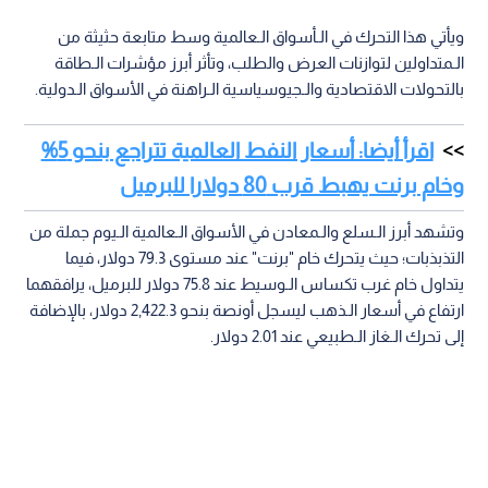
ويأتي هذا التحرك في الـأسواق الـعالمية وسط متابعة حثيثة من
الـمتداولين لتوازنات العرض والطلب، وتأثر أبرز مؤشرات الـطاقة
بالتحولات الاقتصادية والـجيوسياسية الـراهنة في الأسواق الـدولية.
اقرأ أيضا: أسعار النفط العالمية تتراجع بنحو 5%
وخام برنت يهبط قرب 80 دولارا للبرميل
وتشهد أبرز الـسلع والـمعادن في الأسواق الـعالمية الـيوم جملة من
التذبذبات؛ حيث يتحرك خام "برنت" عند مستوى 79.3 دولار، فيما
يتداول خام غرب تكساس الـوسيط عند 75.8 دولار للبرميل، يرافقهما
ارتفاع في أسعار الـذهب ليسجل أونصة بنحو 2,422.3 دولار، بالإضافة
إلى تحرك الـغاز الـطبيعي عند 2.01 دولار.