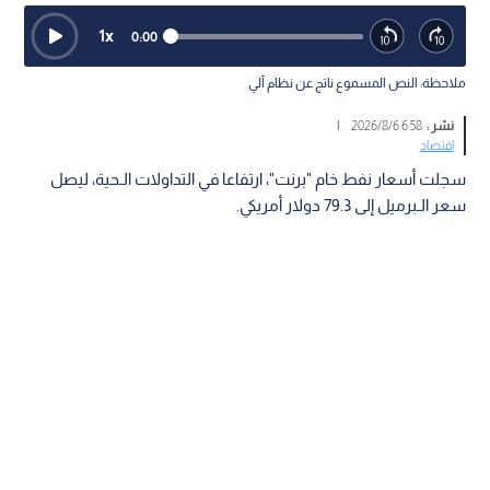
1
x
0:00
ملاحظة: النص المسموع ناتج عن نظام آلي
نشر :
6:58 2026/8/6
|
اقتصاد
سجلت أسعار نفط خام "برنت"، ارتفاعا في التداولات الـحية، ليصل
سعر الـبرميل إلى 79.3 دولار أمريكي.