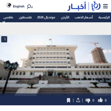
English
الرئيسية
أسعار الذهب
الأردن
مونديال 2026
فلسطين
طقس
1
0
0