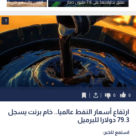
تغلق تداولاتها على 7.6 مليون دينار
القمح والشعير حتى 13 آب
1
0
0
ارتفاع أسعار النفط عالميا.. خام برنت يسجل
79.3 دولارا للبرميل
استمع للخبر: