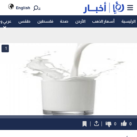
English
الرئيسية
أسعار الذهب
الأردن
صحة
فلسطين
طقس
عربي و
1
0
0