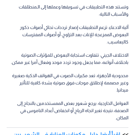
وتستند هذه التطبيقات في تسويقها وعملها إلى الـمنطلقات
والأسباب التالية:
آلية الادعاء: تزعم التطبيقات إصدار ترددات تحاكي أصوات ذكور
البعوض الممزعجة للإناث بعد التزاوج، أو أصوات المفترسات
كاليعاسيب.
الاختلاف الجيني: تتفاوت استجابة البعوض للمؤثرات الصوتية
باحتلاف أنواعه، مما يجعل وجود تردد موحد وفعال أمرا غير ممكن.
محدودية الأجهزة: تعد مكبرات الصوت في الهواتف الذكية صغيرة
وغير مصممة لإطلاق موجات فوق صوتية بشدة كافية للتأثير
ميدانيا.
العوامل الخارجية: يرجع شعور بعض الممستخدمين بالنجاح إلى
الصدفة، نتيجة تغير اتجاه الرياح أو انخفاض أعداد الناموس في
المكان.
اقرأ أيضا: دليل مكونات العناية في الشعر: بين