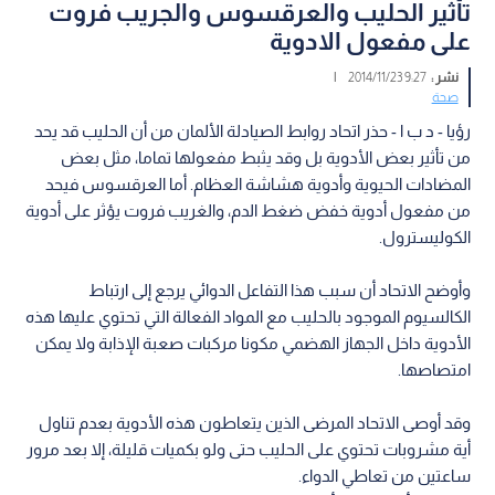
تأثير الحليب والعرقسوس والجريب فروت
على مفعول الادوية
نشر :
9:27 2014/11/23
|
صحة
رؤيا - د ب ا - حذر اتحاد روابط الصيادلة الألمان من أن الحليب قد يحد
من تأثير بعض الأدوية بل وقد يثبط مفعولها تماما، مثل بعض
المضادات الحيوية وأدوية هشاشة العظام.‬ أما العرقسوس فيحد
من مفعول أدوية خفض ضغط الدم، والغريب فروت يؤثر على أدوية
الكوليسترول.
وأوضح الاتحاد أن سبب هذا التفاعل الدوائي يرجع إلى ارتباط
الكالسيوم الموجود بالحليب مع المواد الفعالة التي تحتوي عليها هذه
الأدوية داخل الجهاز الهضمي مكونا مركبات صعبة الإذابة ولا يمكن
امتصاصها.‬
وقد أوصى الاتحاد المرضى الذين يتعاطون هذه الأدوية بعدم تناول
أية مشروبات تحتوي على الحليب حتى ولو بكميات قليلة، إلا بعد مرور
ساعتين من تعاطي الدواء.‬