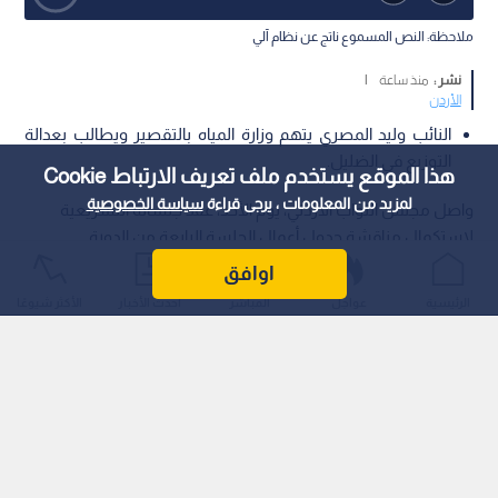
ملاحظة: النص المسموع ناتج عن نظام آلي
نشر :
منذ ساعة
|
الأردن
النائب وليد المصري يتهم وزارة المياه بالتقصير ويطالب بعدالة
التوزيع في الضليل.
هذا الموقع يستخدم ملف تعريف الارتباط Cookie
لمزيد من المعلومات ، يرجى قراءة
سياسة الخصوصية
واصل مجلس النواب الأردني، يوم الأحد، عقد جلساته التشريعية
لاستكمال مناقشة جدول أعمال الجلسة الرابعة من الدورة
الاستثنائية للدورة العادية الثانية، حيث تركزت المناقشات النيابية على
اوافق
قرار لجنة التربية والتعليم المتضمن مشروع قانون هيئة الاعتماد
الرئيسية
عواجل
المباشر
أحدث الأخبار
الأكثر شيوعًا
وضمان الجودة لسنة 2026.