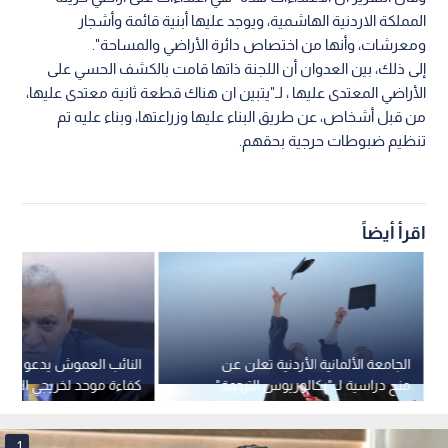
المملكة الاردنية الهاشمية، ويوجد عليها أبنية قائمة وأشجار
ومعرشات، وأنها من اختصاص دائرة الأراضي والمساحة".
إلى ذلك، بين العدوان أن اللجنة ذاتها قامت بالكشف الحسي على
الأراضي المعتدى عليها ، لـ"يتبين ان هناك قطعة ثانية معتدى عليها،
من قبل أشخاص، عن طريق البناء عليها وزراعتها، وبناء عليه تم
تنظيم ضبوطات حرجية بحقهم.
اقرأ أيضاً
الجامعة الألمانية الأردنية تعلن عن
النائب العموش يدعو لإقرا
منح دراسية لـ "بكالوريوس الترجمة"
كفاءة موحد لخريجي الجام
لعام 2026/2027
1