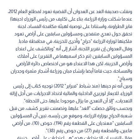
ونقلت صحيفة الغد عن العدوان أن القضية تعود لمطلع العام 2012،
عندما شكلت وزارة الزراعة، بناء على تكليف من رئيس الوزراء (حينها)
فايز الطراونة، واستنادا على توصية لهيئة مكافحة الفساد، لجنة
تحقق حول تعدي متنفذين ومسؤولين سابقين على أراضي تعود
ملكيتها لوزارة الزراعة "حراج" وأخرى للخزينة، في محافظة مادبا.
وقال العدوان إن تقرير اللجنة، أشار إلى أنه "وبالكشف على اعتداء
المسؤولين السابقين (تم ذكر اسميهما في التقرير) على أملاك
وأراضي الخزينة، لكن هذا الاعتداء هو من اختصاص دائرة الأراضي
والمساحة، حيث قاما أيضا بإنشاء مبان وزراعة أشجار مثمرة وجدران
وسياج".
وبين أنه تم حينها (منذ شباط "فبراير" 2012) توجيه كتاب إلى رئيس
الوزراء، للايعاز لوزيري الداخلية والمالية لاتخاذ الاجراءات من أجل إزالة
التعديات، "إلا أن التعدي ما يزال موجودا عليها، حتى اللحظة".
وبحسب وثائق حصلت "الغد" عليها، وتضمنت تقرير كشف، من قبل
شعبة الحراج بوزارة الزراعة، وموقع من رئيسه، تبين أن المسؤولين
السابقين "معتديان على القطعة رقم (114)، حوض (10)، من أراضي
ماعين، والقطعة رقم (27) من حوض رقم (38)".
وقال التقرير ان الاعتداءات هذه "هي اعتداءات على أراضي خزينة