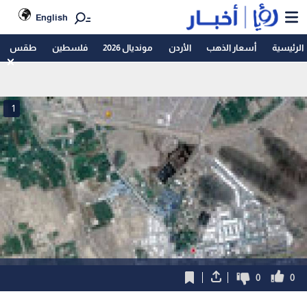
English
الرئيسية
أسعار الذهب
الأردن
مونديال 2026
فلسطين
طقس
1
0
0