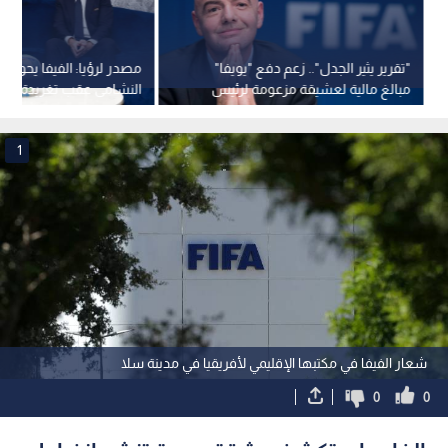
"تقرير يثير الجدل".. زعم دفع "يويفا"
مصدر لرؤيا: الفيفا يحول
مبالغ مالية لعشيقة مزعومة لرئيس
النشامى عقب تغريدة الأم
"فيفا" جياني إنفانتينو
1
شعار الفيفا في مكتبها الإقليمي لأفريقيا في مدينة سلا
0
0