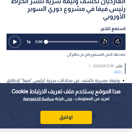
الغارديان تكشف وثيقة سرية تنشر انخراط
رئيس فيفا في مشروع دوري السوبر
الأوروبي
استمع للخبر:
1
x
0:00
ملاحظة: النص المسموع ناتج عن نظام آلي
نشر :
12:46 2026/8/6
|
رياضة
وثيقة مسربة تكشف عن محادثات سرية لرئيس "فيفا" لإطلاق
"دوري فيفا الممتاز".
هذا الموقع يستخدم ملف تعريف الارتباط Cookie
الغارديان: فيفا كان سيمتلك السهم الذهبي وحق النقض في
لمزيد من المعلومات ، يرجى قراءة
سياسة الخصوصية
دوري السوبر.
وثيقة مسربة: إنفانتينو ناقش رعاية فيفا لدوري السوبر بعقد
يمتد 12 عام.ا
اوافق
الرئيسية
عواجل
المباشر
أحدث الأخبار
الأكثر شيوعًا
كشف تقرير استقصائي نشرته صحيفة "ذا غارديان" (The Guardian)