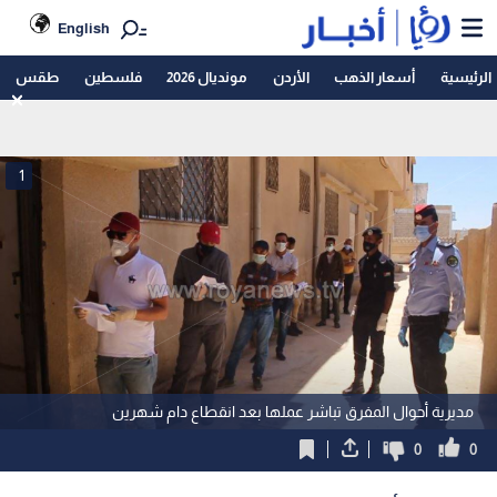
English
الرئيسية
أسعار الذهب
الأردن
مونديال 2026
فلسطين
طقس
1
مديرية أحوال المفرق تباشر عملها بعد انقطاع دام شهرين
0
0