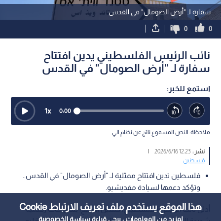
سفارة لـ "أرض الصومال" في القدس
0
0
نائب الرئيس الفلسطيني يدين افتتاح
سفارة لـ "أرض الصومال" في القدس
استمع للخبر:
1
x
0:00
ملاحظة: النص المسموع ناتج عن نظام آلي
نشر :
12:23 2026/6/16
|
فلسطين
فلسطين تدين افتتاح ممثلية لـ "أرض الصومال" في القدس..
وتؤكد دعمها لسيادة مقديشيو.
هذا الموقع يستخدم ملف تعريف الارتباط Cookie
أدلى نائب الرئيس الفلسطيني، حسين الشيخ، بتصريحات رسمية
لمزيد من المعلومات ، يرجى قراءة
سياسة الخصوصية
شديدة اللهجة، أدان فيها بأقسى العبارات إقدام ما يسمى "إقليم