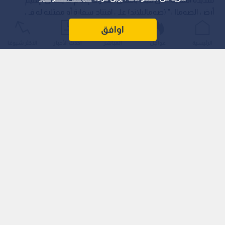
أرض الصومال" (صوماليلاند) على افتتاح سفارة أو ممثلية له في
مدينة القدس المحتلة.
اوافق
الرئيسية
عواجل
المباشر
أحدث الأخبار
الأكثر شيوعًا
ووصف الشيخ هذه الخطوة بالأجواء الاستفزازية التي تتعارض جملة
وتفصيلا مع مقررات الشرعية الدولية، ومبادئ القانون الدولي،
وقرارات القمم العربية والإسلامية المتعاقبة، معتبرا إياها موقفا
خارجا عن الإجماع الثقافي والسياسي للأمتين العربية والإسلامية.