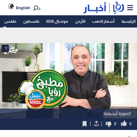
English
الرئيسية
أسعار الذهب
الأردن
مونديال 2026
فلسطين
طقس
1
الصورة أرشيفية
0
0