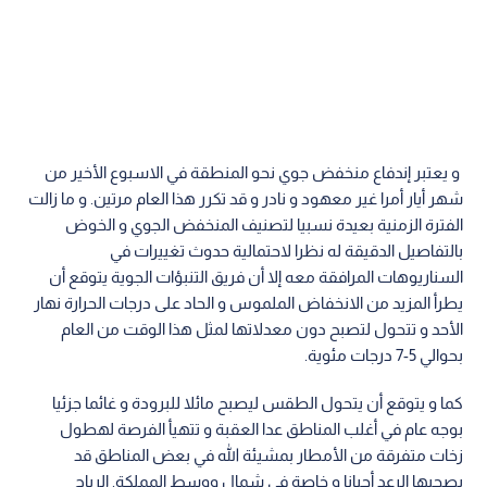
و يعتبر إندفاع منخفض جوي نحو المنطقة في الاسبوع الأخير من
شهر أيار أمرا غير معهود و نادر و قد تكرر هذا العام مرتين. و ما زالت
الفترة الزمنية بعيدة نسبيا لتصنيف المنخفض الجوي و الخوض
بالتفاصيل الدقيقة له نظرا لاحتمالية حدوث تغييرات في
السناريوهات المرافقة معه إلا أن فريق التنبؤات الجوية يتوقع أن
يطرأ المزيد من الانخفاض الملموس و الحاد على درجات الحرارة نهار
الأحد و تتحول لتصبح دون معدلاتها لمثل هذا الوقت من العام
بحوالي 5-7 درجات مئوية.
كما و يتوقع أن يتحول الطقس ليصبح مائلا للبرودة و غائما جزئيا
بوجه عام في أغلب المناطق عدا العقبة و تتهيأ الفرصة لهطول
زخات متفرقة من الأمطار بمشيئة الله في بعض المناطق قد
يصحبها الرعد أحيانا و خاصة في شمال ووسط المملكة. الرياح