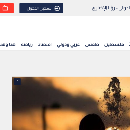
ولي - رؤيا الإخباري
تسجيل الدخول
فلسطين
طقس
عربي ودولي
اقتصاد
رياضة
هنا وهن
1