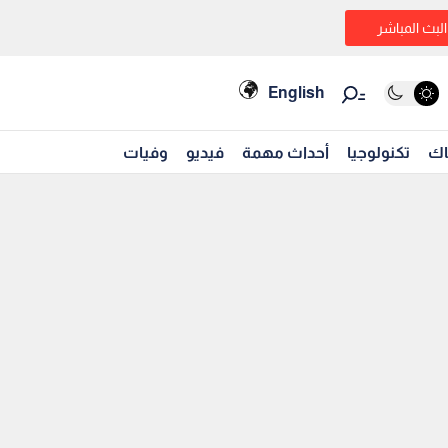
البث المباشر
English
اك
تكنولوجيا
أحداث مهمة
فيديو
وفيات