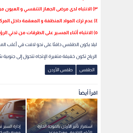
٣) الانتباه لدى مرضى الجهاز التنفسي و العيون من ارتفاع نسبة الغبار بالأجواء.
٤) عدم ترك المواد المنظفة و المعقمة داخل المركبات نظرا للحرارة الشديدة.
٥) الانتباه أثناء المسير على الطرقات من تدني الرؤية الأفقية بسبب الغبار والأتربة في أجزاء من المملكة.
ليلا يكون الطقس دافئا على نحو لافت في أغلب الم
الرياح تكون خفيفة متغيرة الإتجاه تتحول إلى جنوبية
الطقس
طقس الأردن
اقرأ أيضاً
ذروتها في
استمرار تأثير الأردن بالموجة الحارة
إدارة السير 
الحرارة
للأيام القادمة.. وهذا موعد
معينة بالمركب