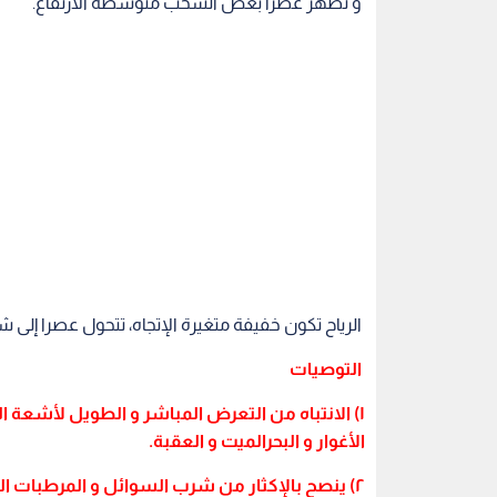
و تظهر عصرا بعض السحب متوسطة الارتفاع.
الرياح تكون خفيفة متغيرة الإتجاه، تتحول عصرا إلى ش
التوصيات
١) الانتباه من التعرض المباشر و الطويل لأشع
الأغوار و البحرالميت و العقبة.
٢) ينصح بالإكثار من شرب السوائل و المرطبات الباردة قبل السحور.