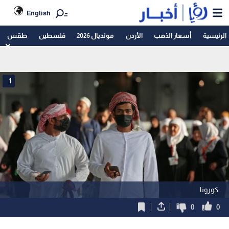
English
الرئيسية
أسعار الذهب
الأردن
مونديال 2026
فلسطين
طقس
1
كورونا
0
0