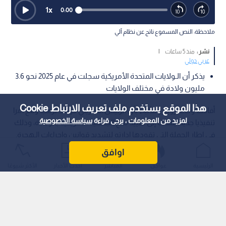
1
x
0:00
ملاحظة: النص المسموع ناتج عن نظام آلي
نشر :
منذ 5 ساعات
|
عربي دولي
يذكر أن الـولايات المتحدة الأمريكية سجلت في عام 2025 نحو 3.6
مليون ولادة في مختلف الولايات
هذا الموقع يستخدم ملف تعريف الارتباط Cookie
أفادت وكالة رويترز للأنباء بأن الرئيس الأمريكي دونالد ترمب وقع أمرا
لمزيد من المعلومات ، يرجى قراءة
سياسة الخصوصية
تنفيذيا جديدا يهدف إلى تقييد منح الجنسية الأمريكية بالولادة، وذلك
في إطار الحملة التي تقودها إدارته لتشديد قوانين وإجراءات الـهجرة.
اوافق
الرئيسية
عواجل
المباشر
أحدث الأخبار
الأكثر شيوعًا