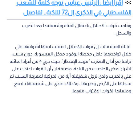
اقرأ أيضا : الرئيس عباس يوجه كلمة للشعب
الفلسطيني في الذكرى ال72 للنكبة.. تفاصيل
وقامت قوات الاحتلال باعتقال الفتاة وشقيقتها بعد الضرب
والسحل.
عائلة الفتاة قالت إن قوات الاحتلال اعتقلت ابنتها آية وابنها علي
خلال تواجدهما داخل محطة الوقود مدخل العيسوية، دون سبب،
تزامنا مع آذان المغرب "موعد الإفطار"، حيث خرج 4 من أفراد العائلة
لشراء بعض الحاجيات من البلدة، مضيفة ان أن القوات اعتدت على
علي بالضرب ولدى ترجل شقيقته آية من المركبة لمعرفة السبب تم
سحلها على الأرض وضربها ، وكذلك اعتدي على شقيقتها بالدفع
ومنعتها القوات الاقتراب منهما.