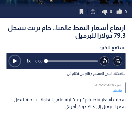
0
0
ارتفاع أسعار النفط عالميا.. خام برنت يسجل
79.3 دولارا للبرميل
استمع للخبر:
1
x
0:00
ملاحظة: النص المسموع ناتج عن نظام آلي
نشر :
6:58 2026/8/6
|
اقتصاد
سجلت أسعار نفط خام "برنت"، ارتفاعا في التداولات الـحية، ليصل
سعر الـبرميل إلى 79.3 دولار أمريكي.