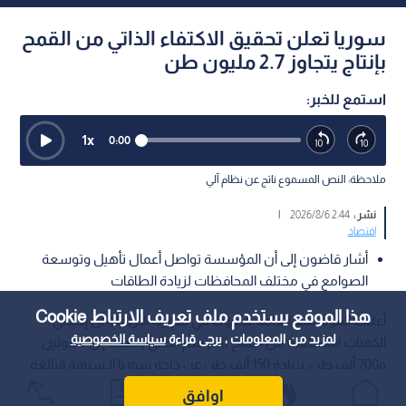
سوريا تعلن تحقيق الاكتفاء الذاتي من القمح
بإنتاج يتجاوز 2.7 مليون طن
استمع للخبر:
1
x
0:00
ملاحظة: النص المسموع ناتج عن نظام آلي
نشر :
2:44 2026/8/6
|
اقتصاد
أشار قاضون إلى أن المؤسسة تواصل أعمال تأهيل وتوسعة
الصوامع في مختلف المحافظات لزيادة الطاقات
هذا الموقع يستخدم ملف تعريف الارتباط Cookie
أعلنت المؤسسة العامة للحبوب في سوريا، الأربعاء، أن إجمالي
لمزيد من المعلومات ، يرجى قراءة
سياسة الخصوصية
الكميات المستلمة من القمح للموسم الحالي وصلت إلى مليونين
و700 ألف طن، بزيادة 150 ألف طن عن حاجة سوريا الـسنوية البالغة
مليونين و550 ألف طن.
اوافق