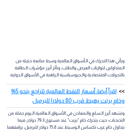
ويأتي هذا التحرك في الـأسواق الـعالمية وسط متابعة حثيثة من
الـمتداولين لتوازنات العرض والطلب، وتأثر أبرز مؤشرات الـطاقة
بالتحولات الاقتصادية والـجيوسياسية الـراهنة في الأسواق الـدولية.
اقرأ أيضا: أسعار النفط العالمية تتراجع بنحو 5%
وخام برنت يهبط قرب 80 دولارا للبرميل
وتشهد أبرز الـسلع والـمعادن في الأسواق الـعالمية الـيوم جملة من
التذبذبات؛ حيث يتحرك خام "برنت" عند مستوى 79.3 دولار، فيما
يتداول خام غرب تكساس الـوسيط عند 75.8 دولار للبرميل، يرافقهما