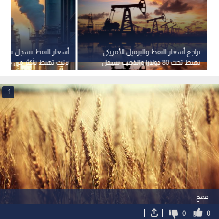
تراجع أسعار النفط والبرميل الأمريكي
أسعار النفط تسجل تراجعا
يهبط تحت 80 دولارا والذهب يسجل
برنت تهبط بأكثر من 5%
ارتفاعا
1
قمح
0
0