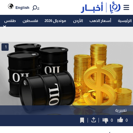
English
الرئيسية
أسعار الذهب
الأردن
مونديال 2026
فلسطين
طقس
1
تعبيرية
0
0