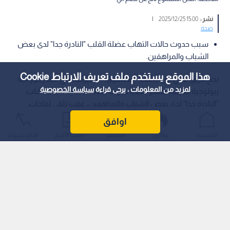
نشر :
15:00 2025/12/25
|
صحة
سبب حدوث حالات التهاب عضلة القلب "النادرة جدا" لدى بعض
الشباب والمراهقين.
هذا الموقع يستخدم ملف تعريف الارتباط Cookie
نجح فريق بحثي من جامعة "ستانفورد" الأميركية، في فك رموز آلية
لمزيد من المعلومات ، يرجى قراءة
سياسة الخصوصية
بيولوجية دقيقة، تفسر سبب حدوث حالات التهاب عضلة القلب
"النادرة جدا" لدى بعض الشباب والمراهقين، عقب تلقي لقاحات
"كوفيد-19" المعتمدة على تقنية الحمض النووي الريبوزي المرسال
اوافق
(mRNA).
الرئيسية
عواجل
المباشر
أحدث الأخبار
الأكثر شيوعًا