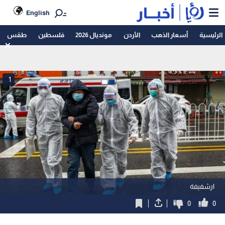
English
الرئيسية
أسعار الذهب
الأردن
مونديال 2026
فلسطين
طقس
1
ارشفيفة
0
0