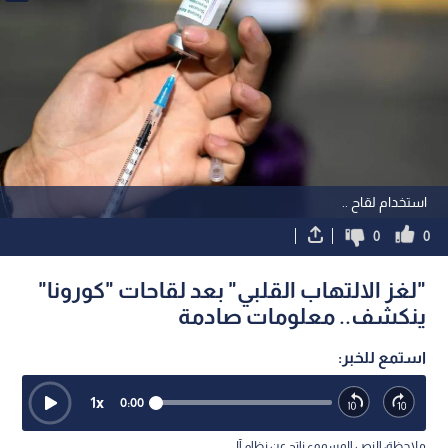
استخدام لقاح ..
0
0
"لغز الالتهاب القلبي" بعد لقاحات "كورونا"
ينكشف.. معلومات صادمة
استمع للخبر:
1
x
0:00
ملاحظة: النص المسموع ناتج عن نظام آلي