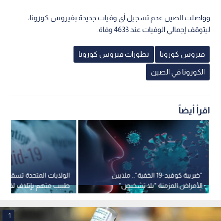
وواصلت الصين عدم تسجيل أي وفيات جديدة بفيروس كورونا،
ليتوقف إجمالي الوفيات عند 4633 وفاة.
فيروس كورونا
تطورات فيروس كورونا
الكورونا في الصين
اقرأ أيضاً
"ضريبة كوفيد-19 الخفية".. ملايين
الولايات المتحدة تسقط ا
الأمراض المزمنة "بلا تشخيص"
طبيب متهم بإتلاف لقاحات
والخطر يتزايد
وإصدار شهادات مزورة
1