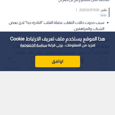
نشر :
15:00 2025/12/25
|
صحة
سبب حدوث حالات التهاب عضلة القلب "النادرة جدا" لدى بعض
الشباب والمراهقين.
هذا الموقع يستخدم ملف تعريف الارتباط Cookie
نجح فريق بحثي من جامعة "ستانفورد" الأميركية، في فك رموز آلية
لمزيد من المعلومات ، يرجى قراءة
سياسة الخصوصية
بيولوجية دقيقة، تفسر سبب حدوث حالات التهاب عضلة القلب
"النادرة جدا" لدى بعض الشباب والمراهقين، عقب تلقي لقاحات
"كوفيد-19" المعتمدة على تقنية الحمض النووي الريبوزي المرسال
اوافق
(mRNA).
الرئيسية
عواجل
المباشر
أحدث الأخبار
الأكثر شيوعًا