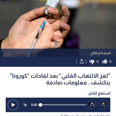
استخدام لقاح ..
0
0
"لغز الالتهاب القلبي" بعد لقاحات "كورونا"
ينكشف.. معلومات صادمة
استمع للخبر:
1
x
0:00
ملاحظة: النص المسموع ناتج عن نظام آلي