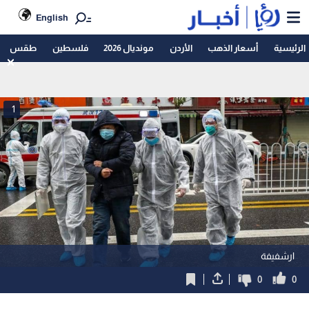
English
الرئيسية
أسعار الذهب
الأردن
مونديال 2026
فلسطين
طقس
1
ارشفيفة
0
0