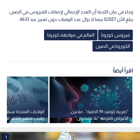
وجاء في بيان اللجنة أن العدد الإجمالي لإصابات الفيروس في الصين
يبلغ الآن 82887 بينما لا يزال عدد الوفيات دون تغيير عند 4633.
فيروس كورونا
العالم في مواجهة كورونا
الكورونا في الصين
اقرأ أيضاً
"ضريبة كوفيد-19 الخفية".. ملايين
الولايات المتحدة تسقط ا
الأمراض المزمنة "بلا تشخيص"
طبيب متهم بإتلاف لقاحات
والخطر يتزايد
وإصدار شهادات مزورة
1