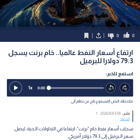
0
0
ارتفاع أسعار النفط عالميا.. خام برنت يسجل
79.3 دولارا للبرميل
استمع للخبر:
1
x
0:00
ملاحظة: النص المسموع ناتج عن نظام آلي
نشر :
6:58 2026/8/6
|
اقتصاد
سجلت أسعار نفط خام "برنت"، ارتفاعا في التداولات الـحية، ليصل
سعر الـبرميل إلى 79.3 دولار أمريكي.