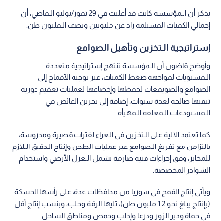
يذكر أن الـمؤسسة كانت قد أعلنت في 29 تموز/يوليو الـماضي، أن
إجمالي الكميات المستلمة زاد عن مليونين ونصف الـمليون طن.
إستراتيجية الـتخزين وتأهيل الصوامع
وأوضح قاضون أن الـمؤسسة تنتهج إستراتيجية متعددة
الـمستويات لمواجهة ضغط الكميات، عبر توجيه الأقماح إلى
الصوامع والصويمعات لحفظها وإخضاعها لعمليات تعقيم دورية
تبقيها صالحة لعدة سنوات، إضافة إلى تخزين الفائض في
الـمستودعات الـمغلقة الـمهيأة.
كما تعتمد الآلية على الـتخزين في الـعراء لفترات قصيرة ومدروسة،
بالتزامن مع تفريغ الـصوامع عبر عمليات الطحن وإنتاج الـدقيق الـلازم
للمخابز، وفق إجراءات فنية صارمة تشمل الـعزل الأرضي واستخدام
الشوادر المخصصة.
ويأتي إنتاج القمح في سوريا من محافظات عدة، على رأسها الحسكة
(بإنتاج يبلغ نحو 1.2 مليون طن)، تليها الرقة وحلب، وبنسب إنتاج أقل
في حماة ودير الزور ودرعا وإدلب وحمص ومناطق الساحل.