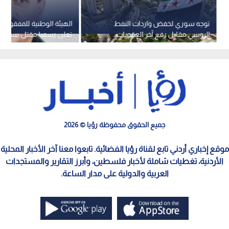
توجه سوري لخفض واردات النفط
الهيئة الوطنية للمفقودي
الروسي مقابل رفع آخر العقوبات
تعلن رسميا مقتل بسام بح
الأمريكية
سميح منذ 2013
جميع الحقوق محفوظة رؤيا © 2026
موقع إخباري أردني تابع لقناة رؤيا الفضائية. تابعوا معنا آخر الأخبار المحلية
الأردنية، تغطيات شاملة لأخبار فلسطين، وأبرز التقارير والمستجدات
العربية والدولية على مدار الساعة.