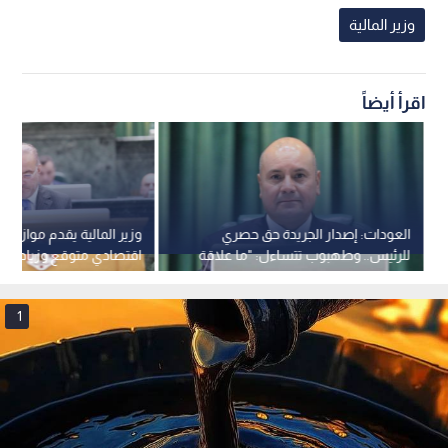
وزير المالية
اقرأ أيضاً
العودات: إصدار الجريدة حق حصري
للرئيس.. وطهبوب تتساءل: "ما علاقة
اقتصادي متوقع وزيادات ف
وزير المالية بالقوانين؟"
ودعم الخبز والمشاريع
1