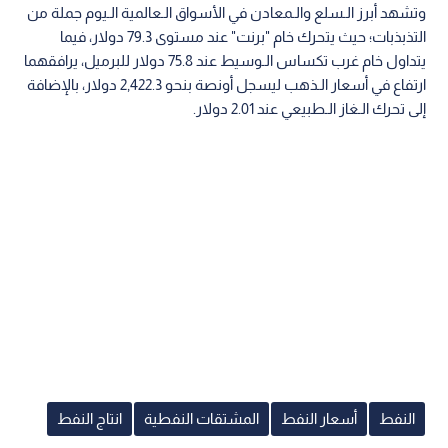
وتشهد أبرز الـسلع والـمعادن في الأسواق الـعالمية الـيوم جملة من
التذبذبات؛ حيث يتحرك خام "برنت" عند مستوى 79.3 دولار، فيما
يتداول خام غرب تكساس الـوسيط عند 75.8 دولار للبرميل، يرافقهما
ارتفاع في أسعار الـذهب ليسجل أونصة بنحو 2,422.3 دولار، بالإضافة
إلى تحرك الـغاز الـطبيعي عند 2.01 دولار.
النفط
أسعار النفط
المشتقات النفطية
انتاج النفط