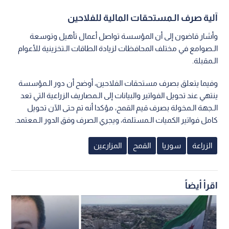
آلية صرف الـمستحقات المالية للفلاحين
وأشار قاضون إلى أن المؤسسة تواصل أعمال تأهيل وتوسعة
الـصوامع في مختلف المحافظات لزيادة الطاقات الـتخزينية للأعوام
الـمقبلة.
وفيما يتعلق بصرف مستحقات الفلاحين، أوضح أن دور الـمؤسسة
ينتهي عند تحويل الفواتير والبيانات إلى الـمصاريف الزراعية التي تعد
الـجهة الـمخولة بصرف قيم القمح، مؤكدا أنه تم حتى الآن تحويل
كامل فواتير الكميات الـمستلمة، ويجري الصرف وفق الدور الـمعتمد.
الزراعة
سوريا
القمح
المزارعين
اقرأ أيضاً