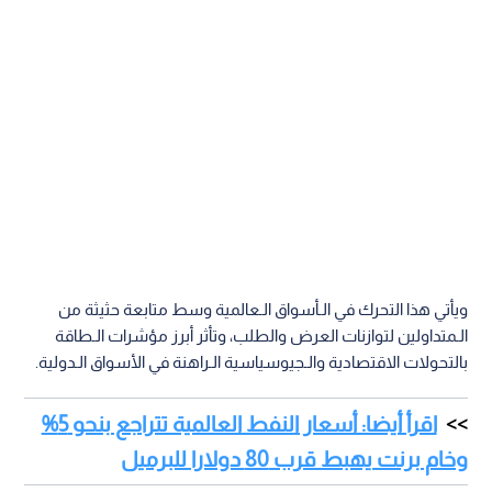
ويأتي هذا التحرك في الـأسواق الـعالمية وسط متابعة حثيثة من
الـمتداولين لتوازنات العرض والطلب، وتأثر أبرز مؤشرات الـطاقة
بالتحولات الاقتصادية والـجيوسياسية الـراهنة في الأسواق الـدولية.
اقرأ أيضا: أسعار النفط العالمية تتراجع بنحو 5%
وخام برنت يهبط قرب 80 دولارا للبرميل