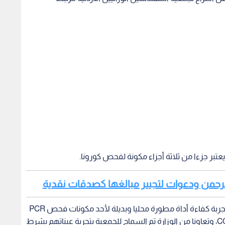
 يعتبر جزءا من ثلاثة أجزاء مكونة لفحص كورونا.
الرحمن ودعوات لتجيير مبالغها كصدقات نقدية
تعاملت وزارة الصحة بكل إيجابية مع طلب الجمعية بتجربة كفاءة أداة مطورة محليا وبديلة لأحد مكونات فحص PCR
المستخدم لتحديد الإصابة بالكورونا المستجد COVID-19، وتعاونا من الوزارة تم السماح للجمعية بتجربة عيناتهم بشرط