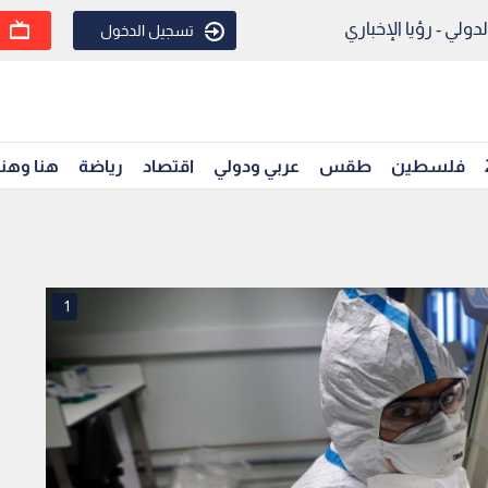
ولي - رؤيا الإخباري
تسجيل الدخول
فلسطين
طقس
عربي ودولي
اقتصاد
رياضة
هنا وهن
1