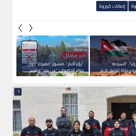
نا
إصابات كورونا
ؤيا": "السردية
"رؤيا أخبار": منشور "مفبرك" حول
وع دولة لتوثيق تاريخ
دوام الجامعات "عن بعد" وتلويح
"المال
سان.. وإطلاق منصة
بالملاحقة القضائية
الاستن
وع المقبل -فيديو
1