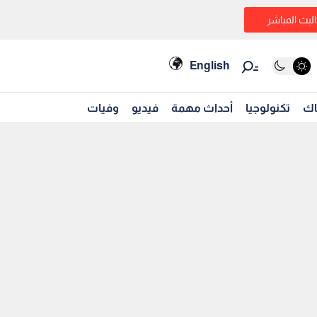
البث المباشر
English
اك
تكنولوجيا
أحداث مهمة
فيديو
وفيات