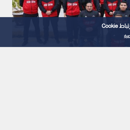
Cooki
ية
النشامى يتألقون في "غرب آسيا" البارالمبية بـ 14