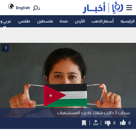
English
الرئيسية
أسعار الذهب
الأردن
صحة
فلسطين
طقس
عربي و
1
سجلت 3 حالات شفاء غادرت المستشفيات
0
0