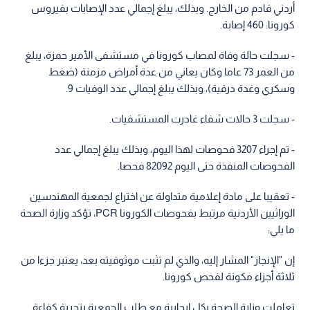
أردني قادم من الخارج. وبذلك، يبلغ إجمالي عدد الإصابات بفيروس
كورونا: 460 إصابة.
- سجلت حالة وفاة لمصاب كورونا في مستشفى الأمير حمزة، يبلغ
من العمر 73 عاما وكان يعاني من عدة أمراض مزمنة (ضغط
وسكري وغدة درقية)، وبذلك يبلغ إجمالي عدد الوفيات 9.
- سجلت 3 حالات شفاء غادرت المستشفيات.
- تم إجراء 3207 فحوصات لهذا اليوم، وبذلك يبلغ إجمالي عدد
الفحوصات المنفذة حتى اليوم 82092 فحصا.
- تعقيبا على مادة إعلامية متداولة عن اختراع لجمعية المهندسين
الوراثيين الأردنية مرتبط بفحوصات الكورونا PCR، تؤكد وزارة الصحة
ما يلي:
إن "الإنجاز" المشار إليه، والذي لم تثبت موثوقيته بعد، يعتبر جزءا من
ثلاثة أجزاء مكونة لفحص كورونا.
تعاملت وزارة الصحة بكل إيجابية مع طلب الجمعية بتجربة كفاءة