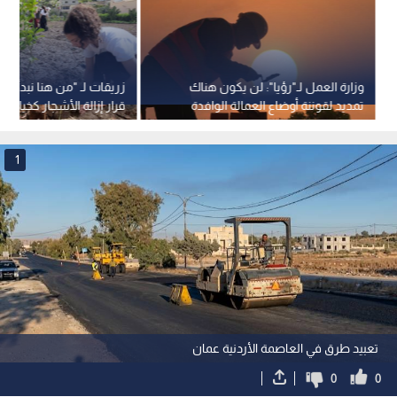
وزارة العمل لـ"رؤيا": لن يكون هناك
زريقات لـ "من هنا نبدأ": 
تمديد لقوننة أوضاع العمالة الوافدة
قرار إزالة الأشجار كخيار أخ
إطلاقا
إكمال زراعة 7 الآف دونم
1
تعبيد طرق في العاصمة الأردنية عمان
0
0