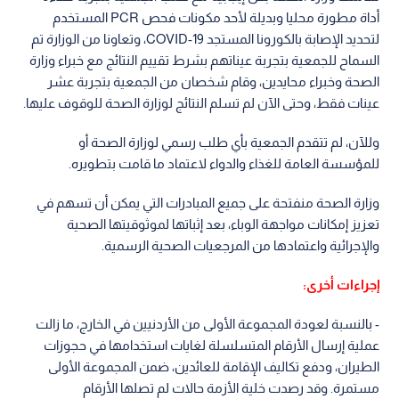
أداة مطورة محليا وبديلة لأحد مكونات فحص PCR المستخدم
لتحديد الإصابة بالكورونا المستجد COVID-19، وتعاونا من الوزارة تم
السماح للجمعية بتجربة عيناتهم بشرط تقييم النتائج مع خبراء وزارة
الصحة وخبراء محايدين، وقام شخصان من الجمعية بتجربة عشر
عينات فقط، وحتى الآن لم تسلم النتائج لوزارة الصحة للوقوف عليها.
وللآن، لم تتقدم الجمعية بأي طلب رسمي لوزارة الصحة أو
للمؤسسة العامة للغذاء والدواء لاعتماد ما قامت بتطويره.
وزارة الصحة منفتحة على جميع المبادرات التي يمكن أن تسهم في
تعزيز إمكانات مواجهة الوباء، بعد إثباتها لموثوقيتها الصحية
والإجرائية واعتمادها من المرجعيات الصحية الرسمية.
إجراءات أخرى:
- بالنسبة لعودة المجموعة الأولى من الأردنيين في الخارج، ما زالت
عملية إرسال الأرقام المتسلسلة لغايات استخدامها في حجوزات
الطيران، ودفع تكاليف الإقامة للعائدين، ضمن المجموعة الأولى
مستمرة. وقد رصدت خلية الأزمة حالات لم تصلها الأرقام