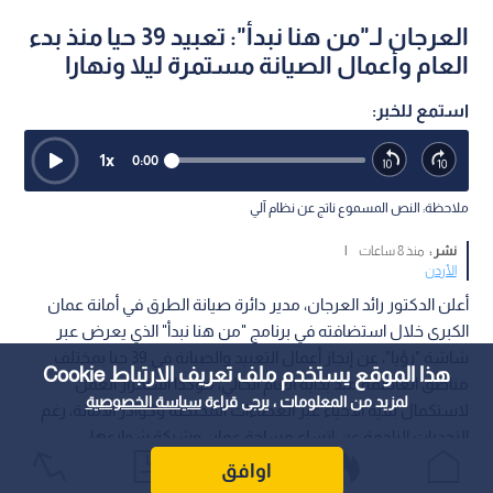
العرجان لـ"من هنا نبدأ": تعبيد 39 حيا منذ بدء
العام وأعمال الصيانة مستمرة ليلا ونهارا
استمع للخبر:
1
x
0:00
ملاحظة: النص المسموع ناتج عن نظام آلي
نشر :
منذ 8 ساعات
|
الأردن
أعلن الدكتور رائد العرجان، مدير دائرة صيانة الطرق في أمانة عمان
الكبرى خلال استضافته في برنامج "من هنا نبدأ" الذي يعرض عبر
شاشة "رؤيا"، عن إنجاز أعمال التعبيد والصيانة في 39 حيا بمختلف
هذا الموقع يستخدم ملف تعريف الارتباط Cookie
مناطق العاصمة منذ بداية العام الحالي، مؤكدا استمرار العمل
لمزيد من المعلومات ، يرجى قراءة
سياسة الخصوصية
لاستكمال بقية الأحياء عبر العطاءات المختصة وكوادر الأمانة، رغم
التحديات الناجمة عن اتساع مساحة عمان وشبكة شوارعها.
اوافق