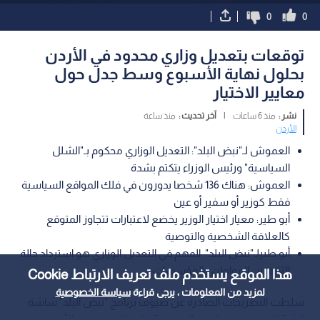
0
0
توقعات بتعديل وزاري محدود في الأردن
بحلول نهاية الأسبوع وسط جدل حول
معايير الاختيار
نشر :
منذ 6 ساعات
|
آخر تحديث :
منذ ساعة
الأردن
العموش لـ"نبض البلد": التعديل الوزاري محكوم بـ"الشلل
السياسية" ورئيس الوزراء يتكتم بشدة
العموش: هناك 136 شخصا يدورون في فلك المواقع السياسية
فقط كوزير أو سفير أو عين
أبو طير: معيار اختيار الوزير يخضع لاعتبارات تتجاوز المتوقع
كالعلاقة الشخصية والتوصية
أبو طيرلـ"نبض البلد": المهم في التعديل الوزاري هو استرداد حالة
الثقة بين المواطن والمؤسسات
هذا الموقع يستخدم ملف تعريف الارتباط Cookie
لمزيد من المعلومات ، يرجى قراءة
سياسة الخصوصية
سلطت التصريحات الصادرة عن ضيوف برنامج "نبض البلد" شاشة
"رؤيا" الضوء على كواليس التعديل الوزاري المرتقب في الأردن، حيث