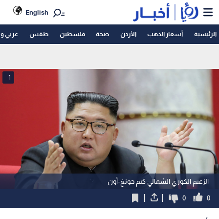
English
الرئيسية
أسعار الذهب
الأردن
صحة
فلسطين
طقس
عربي و
1
الزعيم الكوري الشمالي كيم جونغ-أون
0
0