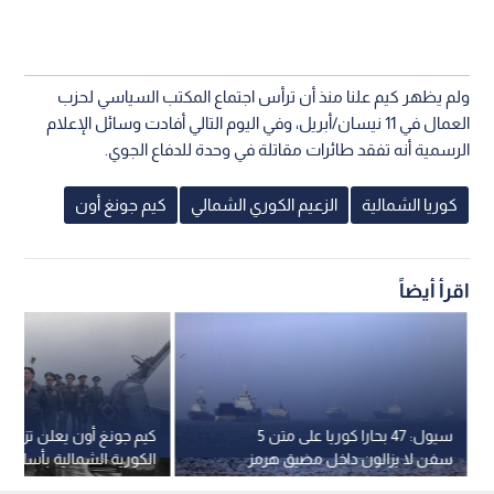
ولم يظهر كيم علنا منذ أن ترأس اجتماع المكتب السياسي لحزب
العمال في 11 نيسان/أبريل، وفي اليوم التالي أفادت وسائل الإعلام
الرسمية أنه تفقد طائرات مقاتلة في وحدة للدفاع الجوي.
كوريا الشمالية
الزعيم الكوري الشمالي
كيم جونغ أون
اقرأ أيضاً
سيول: 47 بحارا كوريا على متن 5
كيم جونغ أون يعلن تزويد ا
سفن لا يزالون داخل مضيق هرمز
الكورية الشمالية بأسلحة ن