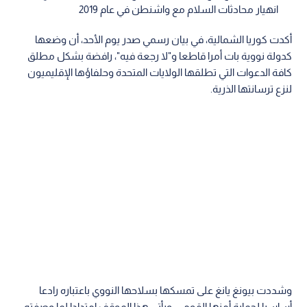
انهيار محادثات السلام مع واشنطن في عام 2019
أكدت كوريا الشمالية، في بيان رسمي صدر يوم الأحد، أن وضعها
كدولة نووية بات أمرا قاطعا و"لا رجعة فيه"، رافضة بشكل مطلق
كافة الدعوات التي تطلقها الولايات المتحدة وحلفاؤها الإقليميون
لنزع ترسانتها الذرية.
وشددت بيونغ يانغ على تمسكها بسلاحها النووي باعتباره رادعا
أساسيا لحماية أمنها القومي. ويأتي هذا الموقف امتدادا لما وصفته