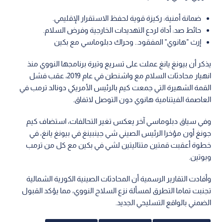
ضمانة أمنية: ركيزة قوية لحفظ الاستقرار الإقليمي.
حائط صد: أداة لردع التهديدات الخارجية وفرض السلام.
إرث "هانوي" المفقود.. وحراك دبلوماسي مع بكين
يذكر أن بيونغ يانغ عملت على تسريع وتيرة برنامجها النووي منذ
انهيار محادثات السلام مع واشنطن في عام 2019، عقب فشل
القمة الشهيرة التي جمعت كيم بالرئيس الأمريكي دونالد ترمب في
العاصمة الفيتنامية هانوي دون التوصل لاتفاق.
وفي سياق دبلوماسي آخر يعكس تغير التحالفات، استضاف كيم
جونغ أون مؤخرا الرئيس الصيني شي جينبينغ في بيونغ يانغ، في
خطوة أعقبت قمتين متتاليتين لشي في بكين مع كل من ترمب
وبوتين.
وأفادت التقارير الرسمية أن المحادثات الصينية الكورية الشمالية
تجنبت تماما التطرق لمسألة نزع السلاح النووي، مما يؤكد القبول
الضمني بالواقع التسليحي الجديد.