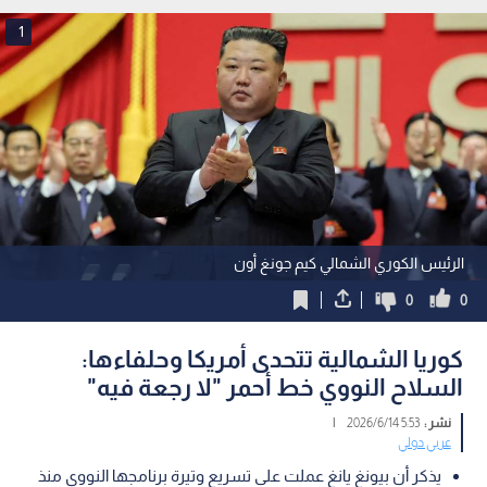
1
الرئيس الكوري الشمالي كيم جونغ أون
0
0
كوريا الشمالية تتحدى أمريكا وحلفاءها:
السلاح النووي خط أحمر "لا رجعة فيه"
نشر :
5:53 2026/6/14
|
عربي دولي
يذكر أن بيونغ يانغ عملت على تسريع وتيرة برنامجها النووي منذ