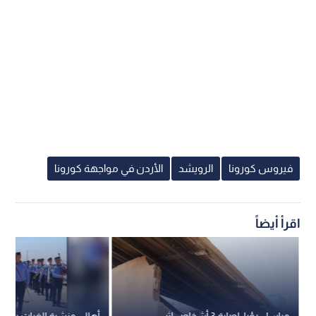
فيروس كورونا
الرويشد
الأردن في مواجهة كورونا
اقرأ أيضاً
مراسل رؤيا: إصابة 3 أشخاص إثر
أهالي منشية الغياث يحتف