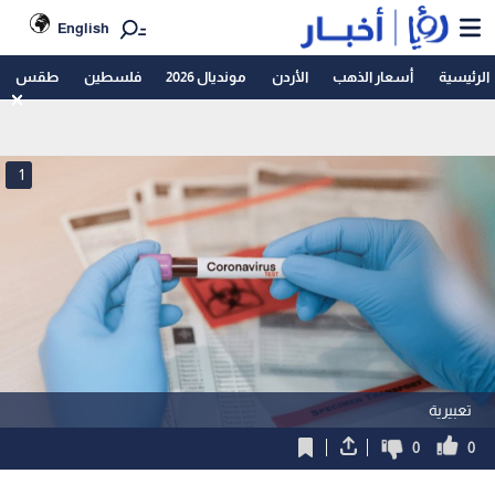
English
الرئيسية
أسعار الذهب
الأردن
مونديال 2026
فلسطين
طقس
1
تعبيرية
0
0