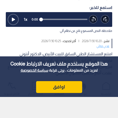
استمع للخبر:
1
x
0:00
ملاحظة: النص المسموع ناتج عن نظام آلي
نشر :
10:20 2026/7/30
|
آخر تحديث :
10:25 2026/7/30
عربي دولي
امتنع المستشار الطبي السابق للبيت الأبيض، الدكتور أنتوني
فاوتشي، عن الإجابة على مجموعة من الأسئلة المتعلقة بأصول
هذا الموقع يستخدم ملف تعريف الارتباط Cookie
فيروس كورونا وسياسات التعامل مع الجائحة، خلال جلسة استماع
لمزيد من المعلومات ، يرجى قراءة
سياسة الخصوصية
عقدت أمام مجلس الشيوخ الأمريكي.
اوافق
الرئيسية
عواجل
المباشر
أحدث الأخبار
الأكثر شيوعًا