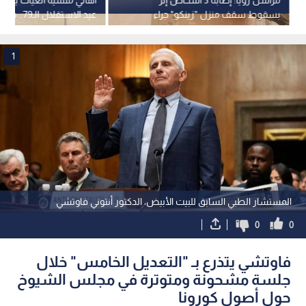
بسقوط سقف منزل "زينكو" جراء
عيد الاستقلال الـ79.. فيديو
الرياح القوية في الرويشد
1
المستشار الطبي السابق للبيت الأبيض، الدكتور أنتوني فاوتشي
0
0
فاوتشي يتذرع بـ "التعديل الخامس" خلال
جلسة مشحونة ومتوترة في مجلس الشيوخ
حول أصول كورونا