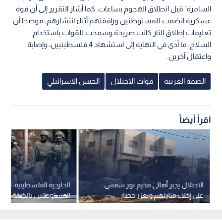
السامرة" قبل انطلاق الهجوم بساعات. كما أشار التقرير إلى أن قوة
عسكرية انضمت للمستوطنين ورافقتهم أثناء انتشارهم، موضحا أن
تعليمات إطلاق النار كانت صريحة وسمحت للقوات باستخدام
السلاح، ما أدى في النهاية إلى استشهاد 4 فلسطينيين، وإصابة
واعتقال آخرين.
الضفة الغربية
قوات الاحتلال
الجيش الاسرائيلي
اقرأ أيضاً
الاحتلال يجبر أهالي مخيم نور شمس
الخارجية الفلسطينية: اعتد
على إخلاء منازلهم ويعزز حصار
المستوطنين بالضفة تنفذ
طولكرم
"إسرائيلي" ضمن حملة مم
للتهجير