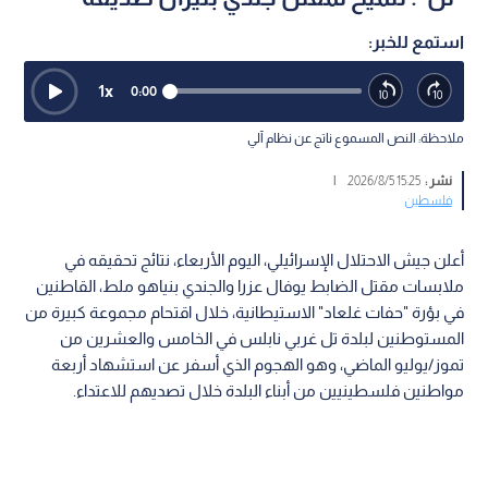
استمع للخبر:
1
x
0:00
ملاحظة: النص المسموع ناتج عن نظام آلي
نشر :
15:25 2026/8/5
|
فلسطين
أعلن جيش الاحتلال الإسرائيلي، اليوم الأربعاء، نتائج تحقيقه في
ملابسات مقتل الضابط يوفال عزرا والجندي بنياهو ملط، القاطنين
في بؤرة "حفات غلعاد" الاستيطانية، خلال اقتحام مجموعة كبيرة من
المستوطنين لبلدة تل غربي نابلس في الخامس والعشرين من
تموز/يوليو الماضي، وهو الهجوم الذي أسفر عن استشهاد أربعة
مواطنين فلسطينيين من أبناء البلدة خلال تصديهم للاعتداء.