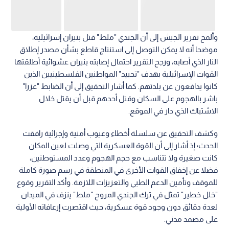
وألمح تقرير الجيش إلى أن الجندي "ملط" قتل بنيران إسرائيلية،
موضحا أنه لا يمكن التوصل إلى استنتاج قاطع بشأن مصدر إطلاق
النار الذي أصابه، ورجح التقرير احتمال إصابته بنيران عشوائية أطلقتها
القوات الإسرائيلية بهدف "تحييد" المواطنين الفلسطينيين الذين
كانوا يدافعون عن بلدتهم. كما أشار التحقيق إلى أن الضابط "عزرا"
باشر بالهجوم على السكان وقتل أحدهم قبل أن يقتل خلال
الاشتباك الذي دار في الموقع.
وكشف التحقيق عن سلسلة أخطاء وعيوب أمنية وإجرائية رافقت
الحدث؛ إذ أشار إلى أن القوة العسكرية التي وصلت لعين المكان
كانت صغيرة ولا تتناسب مع حجم الهجوم وعدد المستوطنين،
فضلا عن إخفاق القوات الأخرى في المنطقة في رسم صورة كاملة
للموقف وتأمين الدعم الطبي والتعزيزات اللازمة. وأكد التقرير وقوع
"خلل خطير" تمثل في ترك الجندي المروح "ملط" ينزف في الميدان
لعدة دقائق دون وجود قوة عسكرية، حيث اقتصرت إرعافاته الأولية
على مضمد مدني.