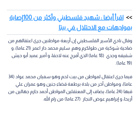
اقرأ أيضا : شهيد فلسطيني وأكثر من 100إصابة
بمواجهات مع الاحتلال في بيتا
وقال نادي الأسير الفلسطيني إن أربعة مواطنين جرى اعتقالهم من
ضاحية شوكية من طولكرم وهم: سليم محمد دار اعمر (21 عاما)، و
شقيقه وجدي (18 عاما) الذي أفرج عنه لاحقا، و أمير عميد أبو حيش
(19 عاما).
فيما جرى اعتقال لمواطن من بيت لحم وهو سفيان محمد عواد (34
عاما)، ومواطن آخر من بلدة برطعة قضاء جنين وهو عمران علي
قبها (24 عاما)، يضاف إلى المعتقلين المواطن أحمد حازم جهالين من
أريحا، و إبراهيم عوض النجار (27 عاما) من رام الله.