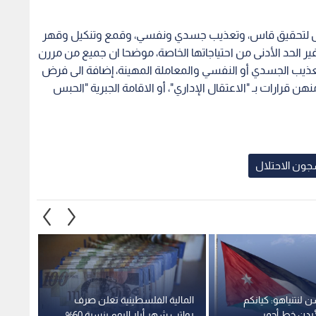
تقال لتحقيق قاس، وتعذيب جسدي ونفسي، وقمع وتنكيل وقهر
 الحد الأدنى من احتياجاتها الخاصة، موضحا ان جميع من مررن
تعذيب الجسدي أو النفسي والمعاملة المهينة، إضافة الى فرض
ن قرارات بـ "الاعتقال الإداري"، أو الاقامة الجبرية "الحبس
جون الاحتلال
 لنتنياهو: كيانكم
المالية الفلسطينية تعلن صرف
الأرجن
أردن خط أحمر
رواتب شهر أيار اليوم بنسبة 60%
قسرا 