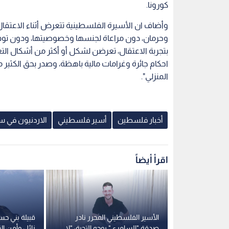
كورونا.
وأضاف ان الأسيرة الفلسطينية تتعرض أثناء الاع
وحرمان، دون مراعاة لجنسها وخصوصيتها، ودون توفير
بتجربة الاعتقال، تعرضن لشكل أو أكثر من أشكال ال
احكام جائرة وغرامات مالية باهظة، وصدر بحق الكثير منه
المنزلي".
أخبار فلسطين
أسير فلسطيني
الاردنيون في س
اقرأ أيضاً
 يعلق بحرقة
الأسير الفلسطيني المحرر نادر
قبيلة بني حسن
 لإبنه وحرمانه
صدقة "السامري" يوجه التحية: "لا
زائل وأمن ال