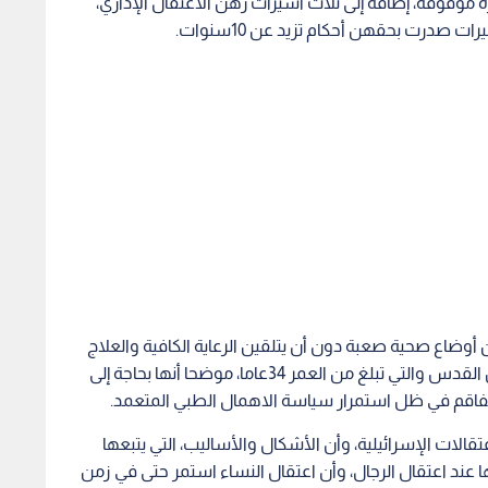
26 اسيرة يقضين أحكاما مختلفة، و11 أسيرة موقوفة، إضافة إلى ثلاث اسيرات رهن الاعتقال الإداري،
 صدرت بحقهن أحكام تزيد عن 10سنوات.
وضاع صحية صعبة دون أن يتلقين الرعاية الكافية والعلاج
المناسب، ولعل أبرزهن الأسيرة إسراء الجعابيص من القدس والتي تبلغ من العمر 34عاما، موضحا أنها بحاجة إلى
 تتفاقم في ظل استمرار سياسة الاهمال الطبي المتعمد.
قالات الإسرائيلية، وأن الأشكال والأساليب، التي يتبعها
ها عند اعتقال الرجال، وأن اعتقال النساء استمر حتى في زمن