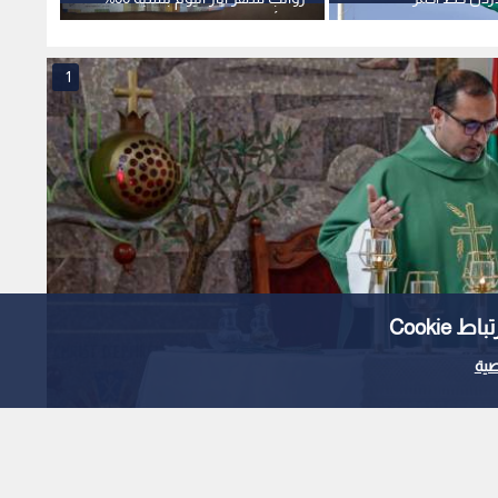
وحد أدنى 3000 شيكل
اتهاما
1
Cooki
ية