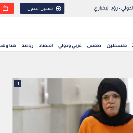
ولي - رؤيا الإخباري
تسجيل الدخول
فلسطين
طقس
عربي ودولي
اقتصاد
رياضة
هنا وهن
1