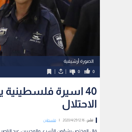
الصورة أرشيفية
0
0
40 اسيرة فلسطينية 
الاحتلال
نشر :
12:16 2020/4/29
|
فلسطين
قال المختص بشؤون الأسرى والمحررين، عبد الناصر ف