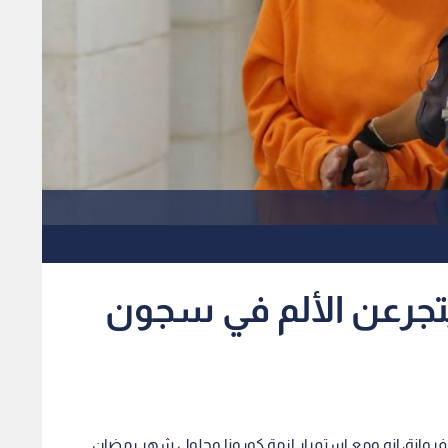
يتجرعن الألم في سجون
روانة، إنه ومع استمرار ازمة كورونا وحلول شهر رمضان