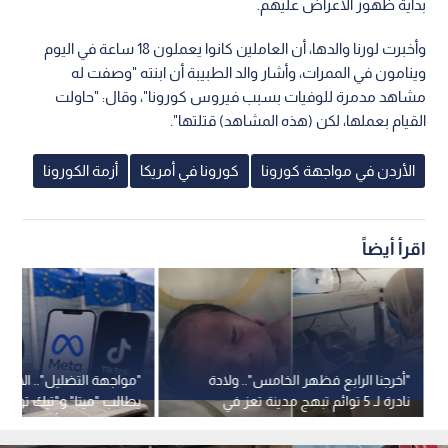
بداية ظهور الأعراض عليهم.
وأخبرت لورنا والدها، أن العاملين كانوا يعملون 18 ساعة في اليوم
وينامون في الممرات، وأشار والد الطبيبة أن ابنته "وصفت له
مشاهد مدمرة للوفيات بسبب فيروس كورونا"، وقال: "حاولت
القيام بعملها، لكن (هذه المشاهد) قتلتها".
الأردن في مواجهة كورونا
كورونا في أمريكا
أزمة الكورونا
اقرأ أيضاً
"أخرجنا الرابع فظهر الخامس".. ولادة
"مواجهة التضليل".. الاتحاد
نادرة لـ 5 توائم تبهج مدينة تعز في
يطالب "ميتا" و"تيك توك"
اليمن
للشائعات بعد أحداث سبت