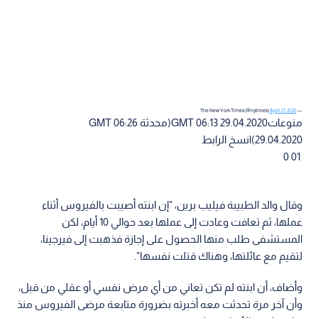
April 27, 2020
— The New York Times (@nytimes)
منوعاتGMT 06:13 29.04.2020(محدثة GMT 06:26
29.04.2020)انسخ الرابط
0 01
وقال والد الطبيبة فيليب برين، "إن ابنته أصيبت بالفيروس أثناء
عملها، ثم تعافت وعادت إلى عملها بعد حوالي 10 أيام، لكن
المستشفى طلب منها الحصول على إجازة فذهبت إلى فيرجينا،
لتقيم مع عائلتها، وهناك قتلت نفسها".
وأضاف، أن ابنته لم تكن تعاني من أي مرض نفسي أو عقلي من قبل،
وأن آخر مرة تحدثت معه أخبرته بضرورة متابعة مرضى الفيروس منذ