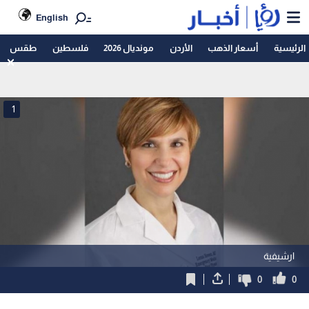
English
الرئيسية
أسعار الذهب
الأردن
مونديال 2026
فلسطين
طقس
1
ارشيفية
0
0