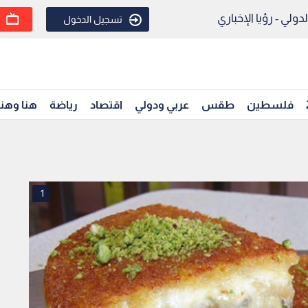
ولي - رؤيا الإخباري
تسجيل الدخول
فلسطين
طقس
عربي ودولي
اقتصاد
رياضة
هنا وهن
1