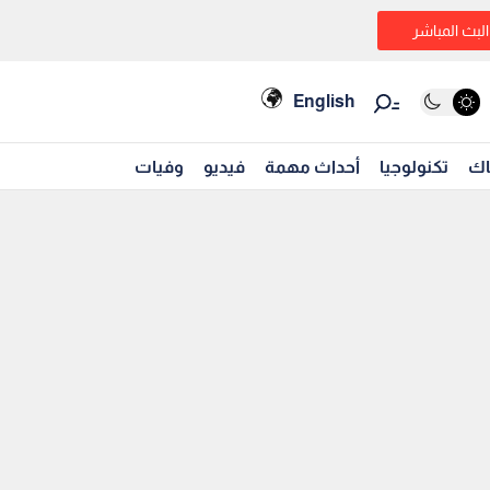
البث المباشر
English
اك
تكنولوجيا
أحداث مهمة
فيديو
وفيات