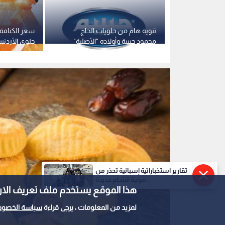
معمول العيد
0
0
تقارير استخباراتية إسبانية تحذر من
بالفيديو.. عواد لـ"رؤي
موجة اقتحام جديدة...
هذا الموقع يستخدم ملف تعريف الارتباط e
بشكل كبير .. و"تجار ر
لمزيد من المعلومات ، يرجى قراءة
سياسة الخصوص