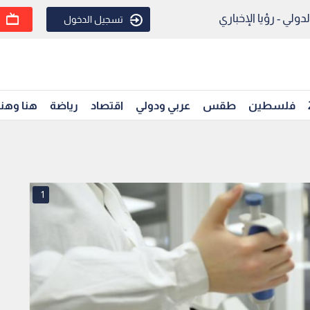
ولي - رؤيا الإخباري
تسجيل الدخول
فلسطين
طقس
عربي ودولي
اقتصاد
رياضة
هنا وهن
1