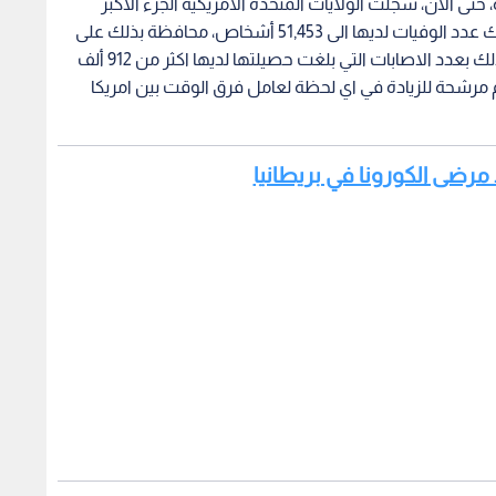
وقعت خلال ال24 ساعة الأخيرة 5,339 وفاة، حتى الآن، سجلت الولايات المتحدة الأمريكية الجزء الاكبر
منهم، حيث أعلنت الجمعى عن 1,217 وفاة، ليرتفع بذلك عدد الوفيات لديها الى 51,453 أشخاص، محافظة بذلك على
تصدرها جميع دول العالم من حيث عدد الوفيات، وكذلك بعدد الاصابات التي بلغت حصيلتها لديها اكثر من 912 ألف
أن. والأرقام مرشحة للزيادة في اي لحظة لعامل فرق الوقت بين امريكا
ذ مرضى الكورونا في بريطانيا