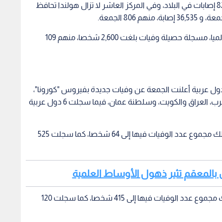
فيما سجلت 6 إصابات جديدة فقط، من مجموع 82,804 إصابات في البلاد، وفي المركز العاشر لا تزال هولندا تحافظ
وفي الشرق االأوسط، لا تزال تركيا في المركز ال12 عالميا، مسجلة حصيلة وفيات بلغت 2,600 شخصا، منهم 109
لى صعيد الدول العربية أوضحت الإحصاءات أن 9 دول عربية أعلنت الجمعة عن وفيات جديدة بفيروس "كورونا"،
هي: الإمارات، الجزائر، مصر، السعودية، السودان، المغرب، العراق والكويت، وسلطنة عمان، فيما سجلت 6 دول عربية
فقد سجلت الإمارات الجمعة 8 حالات وفاة ليرتفع بذلك مجموع عدد الوفيات فيها إلى 64 شخصا، كما سجلت 525
 بالمعقم تثير ذهول الأوساط العلمية
كما وسجلت الجزائر الجمعة 8 حالات وفاة ليرتفع بذلك مجموع عدد الوفيات فيها إلى 415 شخصا، كما سجلت 120