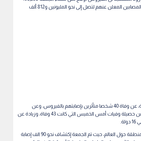
حالة وفاة في دول العالم، فيما ارتفعت حصيلة أعداد المصابين المعلن عنهم لتصل إلى نحو المليونين و812 ألف
وعلى صعيد الدول العربية فقد أعلنت 15 دولة الجمعة، عن وفاة 40 شخصا متأثرين بإصابتهم بالفيروس، وعن
اكتشاف 3,619 إصابة جديدة مؤكدة، وذلك في تراجع عن حصيلة وفيات أمس الخميس التي كانت 43 وفاة، وزيادة عن
وتواصل جائحة كورونا تفشيها في 210 دولة وإقليم ومنطقة حول العالم، حيث تم الجمعة إكتشاف نحو 90 الف إصابة