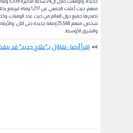
جديدة، وأ
شخص، منهم 25,568 إصابة جديدة حتى ال
والشرق الأوسط.
اقرأ أيضا : تفاؤل بـ"علاج جديد" قد ينق