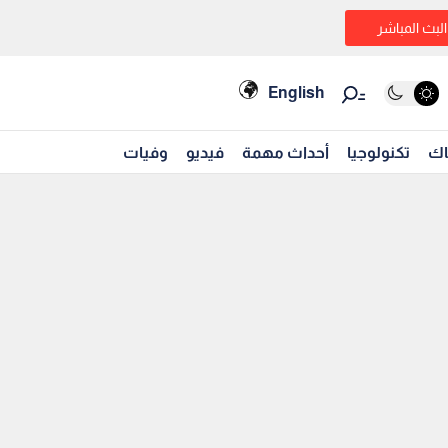
البث المباشر
English
اك
تكنولوجيا
أحداث مهمة
فيديو
وفيات