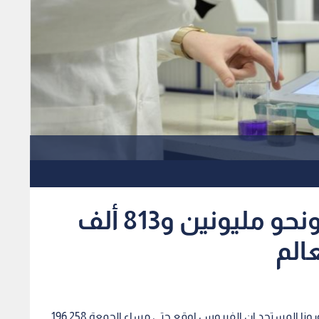
اكثر من 196 ألف وفاة ونحو مليونين و813 ألف
الم
ينت أحدث الإحصاءات العالمية المعلنة حول جائحة كورونا المستجد ان الفيروس اوقع حتى مساء الجمعة 196,258