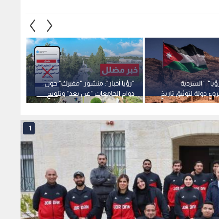
ؤيا": "السردية
"رؤيا أخبار": منشور "مفبرك" حول
وع دولة لتوثيق تاريخ
دوام الجامعات "عن بعد" وتلويح
"المال
سان.. وإطلاق منصة
بالملاحقة القضائية
الاستن
وع المقبل -فيديو
1