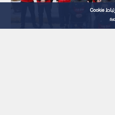
Cooki
ية
النشامى يتألقون في "غرب آسيا" البارالمبية بـ 14
1
x
0:00