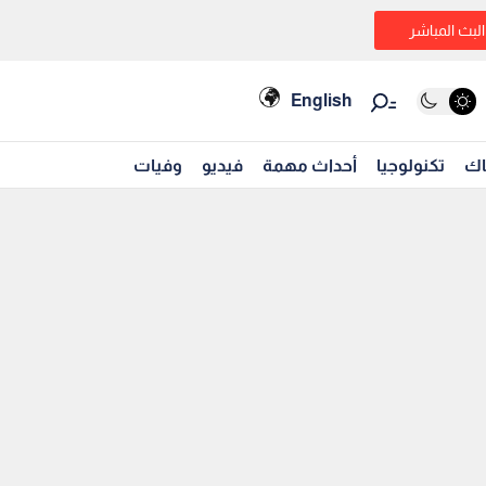
البث المباشر
English
اك
تكنولوجيا
أحداث مهمة
فيديو
وفيات