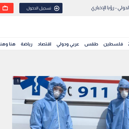
ولي - رؤيا الإخباري
تسجيل الدخول
فلسطين
طقس
عربي ودولي
اقتصاد
رياضة
هنا وهن
1