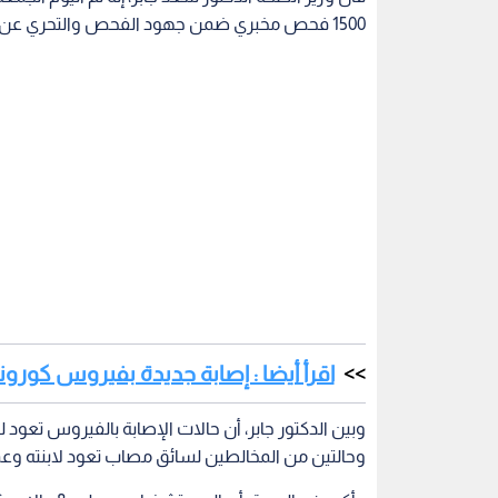
1500 فحص مخبري ضمن جهود الفحص والتحري عن مصابين.
اقرأ أيضا : إصابة جديدة بفيروس كورونا 
وبين الدكتور جابر، أن حالات الإصابة بالفيروس تعود 
وحالتين من المخالطين لسائق مصاب تعود لابنته وعمرها 3 سنوات ونصف، والثانية لوالد