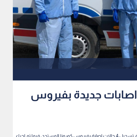
زير الصحة: تسجيل 4 اصابات جديدة بفيروس
قال وزير الصحة الدكتور سعد جابر، إنه تم اليوم الجمعة، تسجيل 4 حالات إصابة بفيروس كورونا المستجد، فيما تم اجراء