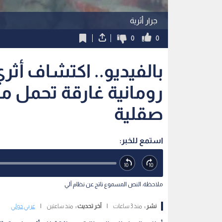
جرار أثرية
0
0
بالفيديو.. اكتشاف أثر
رومانية غارقة تحمل مئ
صقلية
استمع للخبر:
ملاحظة: النص المسموع ناتج عن نظام آلي
نشر :
منذ 3 ساعات
|
آخر تحديث :
منذ ساعتين
|
عربي دولي