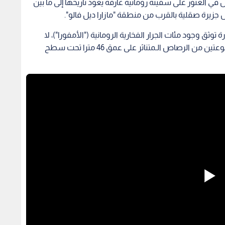
في العثور على سفينة رومانية غارقة يعود تاريخها إلى ما بين
ل جزيرة صقلية بالقرب من منطقة "مازارا ديل فالو".
ثق وجود مئات الجرار الفخارية الرومانية ("الأمفورا")، لا
سيما من طراز (Dressel 1A)، إلى جانب مرساتين مصنوعتين من الرصاص الـمتناثر على عمق 46 مترا تحت سطح