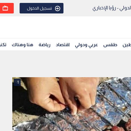
ولي - رؤيا الإخباري
تسجيل الدخول
ين
طقس
عربي ودولي
اقتصاد
رياضة
هنا وهناك
تكنو
1