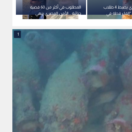
الأمن المصري يضبط 4 طلاب
المطلوب في أكثر من 60 قضية
الأمن
"إلقاء قطة في
جنائية .. الأمن المصري ينهي
المته
شف تفاصيل الواقعة
أسطورة "صدام"
داخل 
1