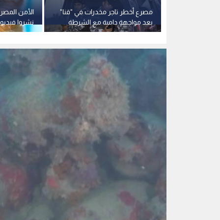
ض على
مصرع أخطر تاجر مخدرات في "قنا"
رضيعة من
بعد مواجهة دامية مع الشرطة
نشروا فيديو 
حسين
المصرية
النيل".. وك
بالكامل