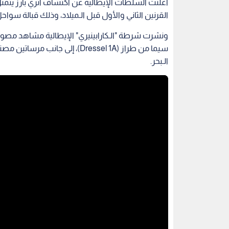
أعلنت السلطات الإيطالية عن اكتشاف أثري بارز يتمثل 
القرنين الثاني والأول قبل الـميلاد، وذلك قبالة سواح
ونشرت شرطة "الـكارابينيري" الإيطالية مشاهد مصورة تو
الـبحر.