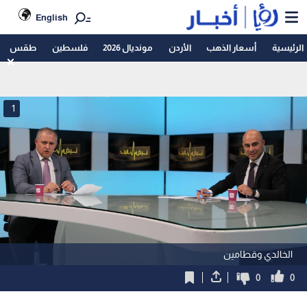
English
الرئيسية
أسعار الذهب
الأردن
مونديال 2026
فلسطين
طقس
1
الخالدي وقطامين
0
0