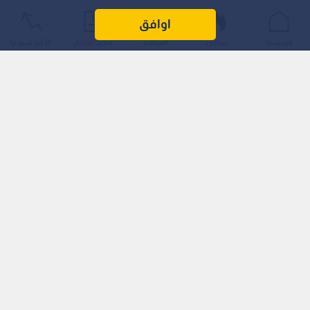
اوافق
الرئيسية
عواجل
المباشر
أحدث الأخبار
الأكثر شيوعًا
وأوضح الناصر، خلال استضافته في برنامج "نبض البلد"، أن هذه
الكمية التي تم وقفها لا تشكل سوى 4 % فقط من الموازنة المائية
الأردنية، مشيرا إلى أن الدولة الأردنية نفذت مجموعة من المشاريع
الوطنية العاجلة ونجحت بالفعل في تعويض هذا النقص كاملا، مما
يعكس مناعة القطاع الذي يعتمد برامج استثمارية دورية كل 5
سنوات لرفد مصادره.