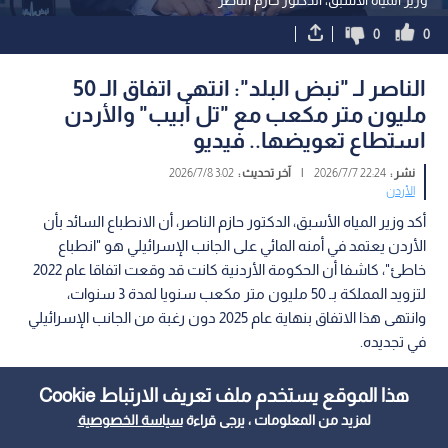
0
0
الناصر لـ "نبض البلد": انتهى اتفاق الـ 50
مليون متر مكعب مع "تل أبيب" والأردن
استطاع تعويضها.. فيديو
نشر :
22:24 2026/7/7
|
آخر تحديث :
3:02 2026/7/8
الأردن
أكد وزير المياه الأسبق، الدكتور حازم الناصر، أن الانطباع السائد بأن
الأردن يعتمد في أمنه المائي على الجانب الإسرائيلي هو "انطباع
خاطئ"، كاشفا أن الحكومة الأردنية كانت قد وقعت اتفاقا عام 2022
لتزويد المملكة بـ 50 مليون متر مكعب سنويا لمدة 3 سنوات،
وانتهى هذا الاتفاق بنهاية عام 2025 دون رغبة من الجانب الإسرائيلي
في تجديده.
هذا الموقع يستخدم ملف تعريف الارتباط Cookie
لمزيد من المعلومات ، يرجى قراءة
سياسة الخصوصية