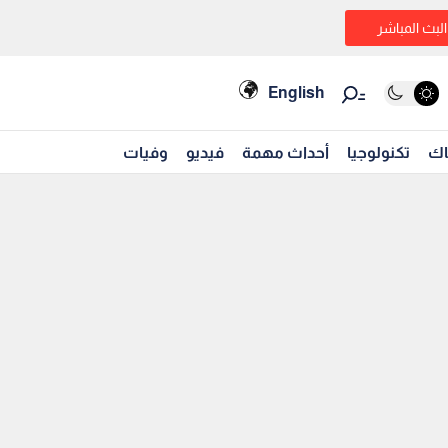
البث المباشر
English
اك
تكنولوجيا
أحداث مهمة
فيديو
وفيات