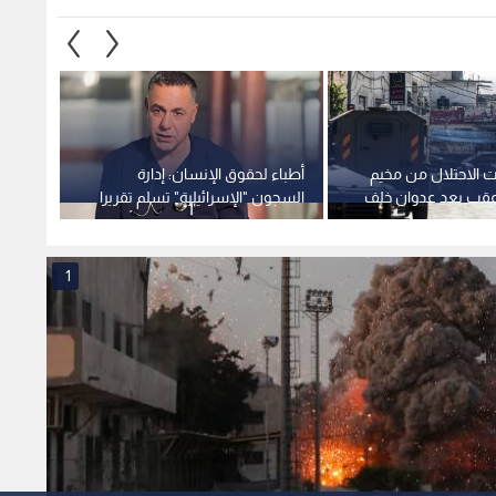
 الاحتلال من مخيم
أطباء لحقوق الإنسان: إدارة
قوات 
 عقب بعد عدوان خلف
السجون "الإسرائيلية" تسلم تقريرا
ينفذون
بات والمعتقلين
يوثق إصابات الطبيب حسام أبو
نابلس 
صفية
1