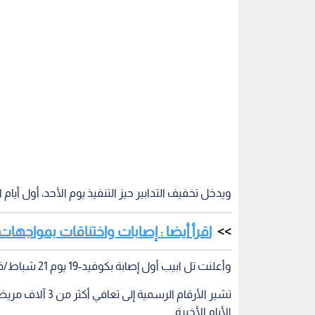
ويدخل تخفيف التدابير حيز التنفيذ يوم الأحد، أول أيام 
اقرأ أيضا : إصابات واختناقات بمواجهات
وأعلنت تل ابيب أول إصابة بكوفيد-19 يوم 21 شباط/فبراير، وارتفع العدد ليبلغ 13107 حالة بينها 158 وفاة.
تشير الأرقام الر
الأيام الأخيرة.