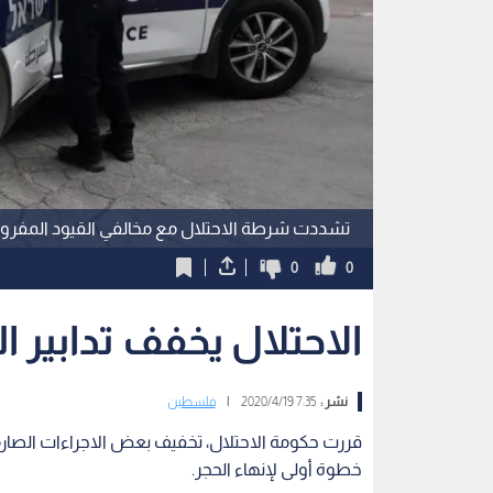
تشددت شرطة الاحتلال مع مخالفي القيود المفروضة
0
0
الاحتلال يخفف تدابير ا
نشر :
7:35 2020/4/19
|
فلسطين
خطوة أولى لإنهاء الحجر.