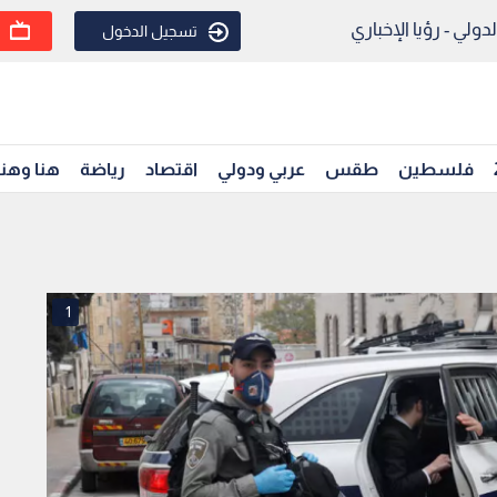
ولي - رؤيا الإخباري
تسجيل الدخول
فلسطين
طقس
عربي ودولي
اقتصاد
رياضة
هنا وهن
1