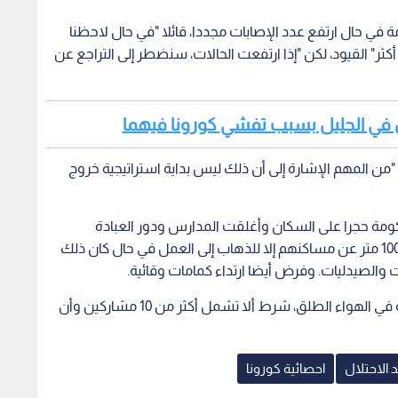
مة في حال ارتفع عدد الإصابات مجددا، قائلا "في حال لاحظنا
" القيود، لكن "إذا ارتفعت الحالات، سنضطر إلى التراجع عن
يتين في الجليل بسبب تفشي كورونا فيهما
إن "من المهم الإشارة إلى أن ذلك ليس بداية استراتيجية خروج
ومة حجرا على السكان وأغلقت المدارس ودور العبادة
والأماكن الترفيهية، كما منعت ابتعاد الناس أكثر من 100 متر عن مساكنهم إلا للذهاب إلى العمل في حال كان ذلك
ت والصيدليات. وفرض أيضا ارتداء كمامات وقائية.
وقال نتنياهو إن تخفيف الاجراءات يشمل أيضا الصلاة في الهواء الطلق، شرط ألا تشمل أكثر من 10 مشاركين وأن
 الاحتلال
احصائية كورونا