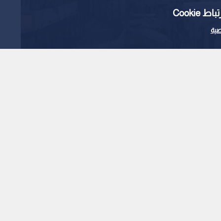
Cooki
ية
ر قوات عسكرية في غزة
1
x
0:00