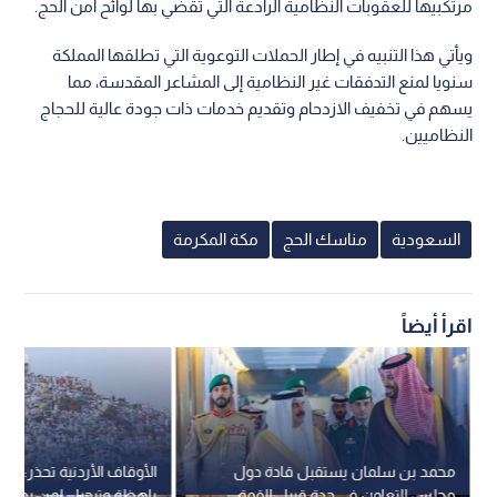
مرتكبيها للعقوبات النظامية الرادعة التي تقضي بها لوائح أمن الحج.
ويأتي هذا التنبيه في إطار الحملات التوعوية التي تطلقها المملكة
سنويا لمنع التدفقات غير النظامية إلى المشاعر المقدسة، مما
يسهم في تخفيف الازدحام وتقديم خدمات ذات جودة عالية للحجاج
النظاميين.
السعودية
مناسك الحج
مكة المكرمة
اقرأ أيضاً
محمد بن سلمان يستقبل قادة دول
الأوقاف الأردنية تحذر: غرا
مجلس التعاون في جدة قبيل القمة
باهظة وترحيل لمن يحاول 