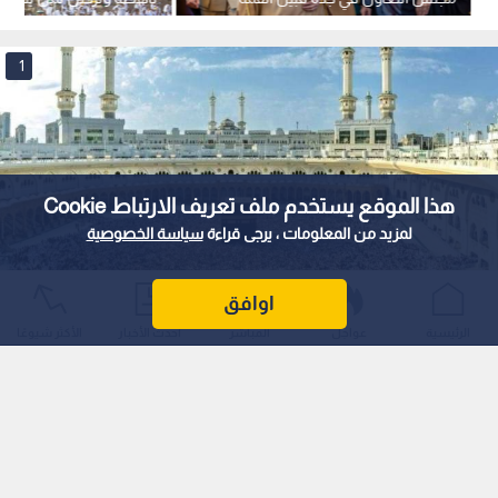
التشاورية-فيديو
تصريح رسمي - بالفيديو
1
هذا الموقع يستخدم ملف تعريف الارتباط Cookie
لمزيد من المعلومات ، يرجى قراءة
سياسة الخصوصية
اوافق
الكعبة المشرفة
الرئيسية
عواجل
المباشر
أحدث الأخبار
الأكثر شيوعًا
0
0
إجراءات سعودية صارمة لموسم حج
1447هـ: والدخول إلى مكة المكرمة
استمع للخبر: