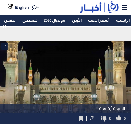
English
الرئيسية
أسعار الذهب
الأردن
مونديال 2026
فلسطين
طقس
1
الصورة أرشيفية
0
0