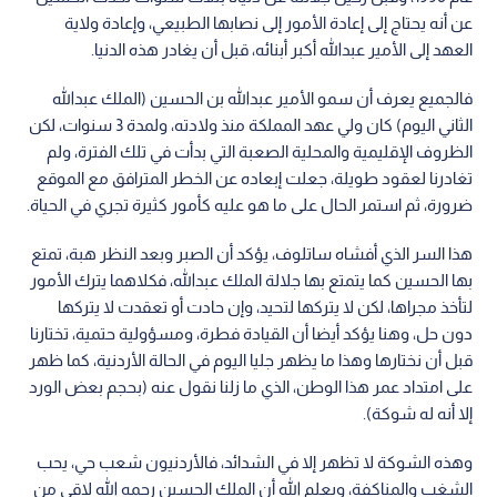
عن أنه يحتاج إلى إعادة الأمور إلى نصابها الطبيعي، وإعادة ولاية
العهد إلى الأمير عبدالله أكبر أبنائه، قبل أن يغادر هذه الدنيا.
فالجميع يعرف أن سمو الأمير عبدالله بن الحسين (الملك عبدالله
الثاني اليوم) كان ولي عهد المملكة منذ ولادته، ولمدة 3 سنوات، لكن
الظروف الإقليمية والمحلية الصعبة التي بدأت في تلك الفترة، ولم
تغادرنا لعقود طويلة، جعلت إبعاده عن الخطر المترافق مع الموقع
ضرورة، ثم استمر الحال على ما هو عليه كأمور كثيرة تجري في الحياة.
هذا السر الذي أفشاه ساتلوف، يؤكد أن الصبر وبعد النظر هبة، تمتع
بها الحسين كما يتمتع بها جلالة الملك عبدالله، فكلاهما يترك الأمور
لتأخذ مجراها، لكن لا يتركها لتحيد، وإن حادت أو تعقدت لا يتركها
دون حل، وهنا يؤكد أيضا أن القيادة فطرة، ومسؤولية حتمية، تختارنا
قبل أن نختارها وهذا ما يظهر جليا اليوم في الحالة الأردنية، كما ظهر
على امتداد عمر هذا الوطن، الذي ما زلنا نقول عنه (بحجم بعض الورد
إلا أنه له شوكة).
وهذه الشوكة لا تظهر إلا في الشدائد، فالأردنيون شعب حي، يحب
الشغب والمناكفة، ويعلم الله أن الملك الحسين رحمه الله لاقى من