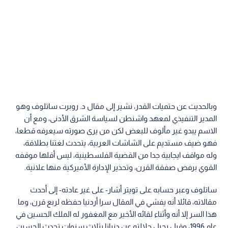
وبالحديث عن حتميات القدر، نشير إلى مقال د. روبرت ساتلوف وهو
المدير التنفيذي لمعهد واشنطن لسياسة الشرق الأدنى، ومع أن
الاسم يبدو غير مألوف للبعض لكن من يرى صورته سيعرفه قطعا،
فهو ضيف مستديم على الشاشات العربية، يتحدث لغتنا بطلاقة،
وله مواقف ايجابية جدا من القضية الفلسطينية، ليس أقلها موقفه
القوي برفض صفقة القرن، وتحذير الإدارة الأميركية منها علانية.
ساتلوف وعبر حسابه على تويتر أشار- على غير عادته- إلى أحدث
مقالاته، قائلا أنه يفشي في المقال سرا أردنيا حفظه لربع قرن، وما
هذا السر إلا أنه وأثناء لقائه الأخير مع المغفور له الملك الحسين في
عام 1996، وقبل رحيل جلالته عن دنيانا بثلاث سنوات تحدث الحسين