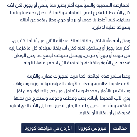
المعارضة الشعبية والسياسية أكثر بكثير مما ينبغي أو يجوز، لكن لأنه
كان الأب ظللنا نهرع له في الملمات، ولأنه الأب ظل يحتضننا ويلفنا
بعباءته، كلما أحاط بنا خوف أو برد أو جوع، وظل يذود عن أبنائه
بشوكة صلبة لا تلين.
ومثل أبيه وأبينا، لاقى جلالة الملك عبدالله الثاني من أبنائه الكثيرين،
أكثر مما يجوز أو يستحق، لكنه ككل أب يلفنا بعباءته كل ما فزعنا إليه
من خوف أو جوع أو مرض، ويستل شوكته ليدفع عنا وعن الوطن،
فهذه هي الأبوة والقيادة، والحتمية التي لا مفر منها، لنا وله.
وغدا ستمر هذه الجائحة، كما مرت تفجيرات عمان، والأزمة
الاقتصادية العالمية، وتبعات الأزمات العراقية والسورية وسواها،
وسنشعر بالأمان مجددا، وسنتململ من دفئ العباءة، ومن ثقل
يدي الأب المحيط بأبنائه، بحب وعطف وخوف، وسنخرج من تحتها
لنناكف، ونشاغب، حتى إذا عاد الزمان ليجور، عدنا إلى الأب الذي اختاره
قدره قبل أن يختارنا أو نختاره.
مقالات
فيروس كورونا
الأردن في مواجهة كورونا