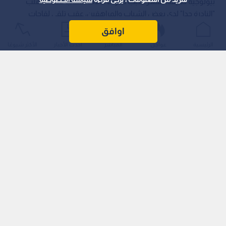
بيولوجية دقيقة، تفسر سبب حدوث حالات التهاب عضلة القلب
"النادرة جدا" لدى بعض الشباب والمراهقين، عقب تلقي لقاحات
"كوفيد-19" المعتمدة على تقنية الحمض النووي الريبوزي المرسال
اوافق
(mRNA).
الرئيسية
عواجل
المباشر
أحدث الأخبار
الأكثر شيوعًا
تفاعل مناعي متسلسل
وأوضح قائد البحث الدكتور جوزيف وو، مدير معهد ستانفورد للقلب
والأوعية الدموية، أن هذه المضاعفات تعود إلى "تفاعل مناعي