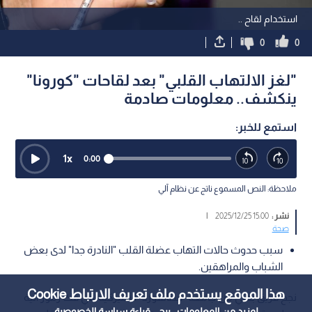
استخدام لقاح ..
0
0
"لغز الالتهاب القلبي" بعد لقاحات "كورونا"
ينكشف.. معلومات صادمة
استمع للخبر:
1
x
0:00
ملاحظة: النص المسموع ناتج عن نظام آلي
نشر :
15:00 2025/12/25
|
صحة
سبب حدوث حالات التهاب عضلة القلب "النادرة جدا" لدى بعض
الشباب والمراهقين.
هذا الموقع يستخدم ملف تعريف الارتباط Cookie
نجح فريق بحثي من جامعة "ستانفورد" الأميركية، في فك رموز آلية
لمزيد من المعلومات ، يرجى قراءة
سياسة الخصوصية