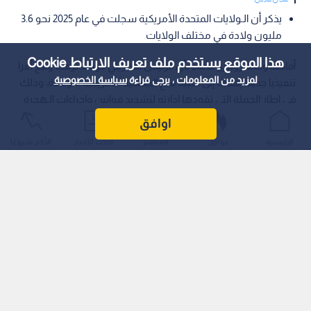
يذكر أن الـولايات المتحدة الأمريكية سجلت في عام 2025 نحو 3.6
مليون ولادة في مختلف الولايات
هذا الموقع يستخدم ملف تعريف الارتباط Cookie
أفادت وكالة رويترز للأنباء بأن الرئيس الأمريكي دونالد ترمب وقع أمرا
لمزيد من المعلومات ، يرجى قراءة
سياسة الخصوصية
تنفيذيا جديدا يهدف إلى تقييد منح الجنسية الأمريكية بالولادة، وذلك
في إطار الحملة التي تقودها إدارته لتشديد قوانين وإجراءات الـهجرة.
اوافق
الرئيسية
عواجل
المباشر
أحدث الأخبار
الأكثر شيوعًا