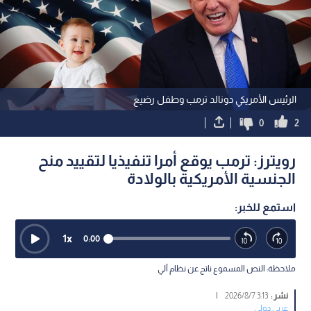
الرئيس الأمريكي دونالد ترمب وطفل رضيع
0
2
رويترز: ترمب يوقع أمرا تنفيذيا لتقييد منح
الجنسية الأمريكية بالولادة
استمع للخبر:
1
x
0:00
ملاحظة: النص المسموع ناتج عن نظام آلي
نشر :
3:13 2026/8/7
|
عربي دولي