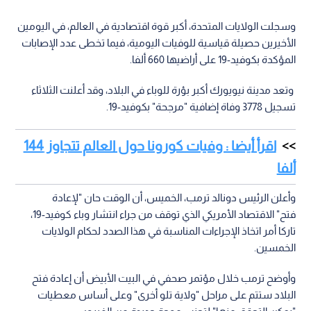
وسجلت الولايات المتحدة، أكبر قوة اقتصادية في العالم، في اليومين
الأخيرين حصيلة قياسية للوفيات اليومية، فيما تخطى عدد الإصابات
المؤكدة بكوفيد-19 على أراضيها 660 ألفا.
وتعد مدينة نيويورك أكبر بؤرة للوباء في البلاد، وقد أعلنت الثلاثاء
تسجيل 3778 وفاة إضافية "مرجحة" بكوفيد-19.
اقرأ أيضا : وفيات كورونا حول العالم تتجاوز 144
ألفا
وأعلن الرئيس دونالد ترمب، الخميس، أن الوقت حان "لإعادة
فتح" الاقتصاد الأمريكي الذي توقف من جراء انتشار وباء كوفيد-19،
تاركا أمر اتخاذ الإجراءات المناسبة في هذا الصدد لحكام الولايات
الخمسين.
وأوضح ترمب خلال مؤتمر صحفي في البيت الأبيض أن إعادة فتح
البلاد ستتم على مراحل "ولاية تلو أخرى" وعلى أساس معطيات