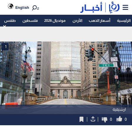
English
الرئيسية
أسعار الذهب
الأردن
مونديال 2026
فلسطين
طقس
1
ارشيفية
0
0