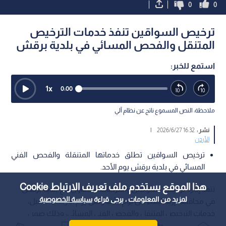
0
0
ترخيص السواقين تنفذ خدمات الترخيص
المتنقل والفحص المسائي في بلدية برقش
استمع للخبر:
1
x
0:00
ملاحظة: النص المسموع ناتج عن نظام آلي
نشر :
16:32 2026/6/27
|
الأردن
ترخيص السواقين تطلق خدماتها المتنقلة والفحص الفني
المسائي في بلدية برقش يوم الأحد.
هذا الموقع يستخدم ملف تعريف الارتباط Cookie
تنفذ إدارة ترخيص السواقين والمركبات، بالتعاون مع بلدية برقش
لمزيد من المعلومات ، يرجى قراءة
سياسة الخصوصية
في محافظة إربد، ابتداء من يوم الأحد وحتى يوم الأربعاء المقبل،
خدمات الترخيص المتنقل والفحص الفني المسائي، وذلك ضمن
المبادرة الابتكارية المعروفة باسم "بنوصلك"؛ حيث تسعى هذه