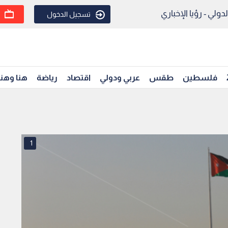
ولي - رؤيا الإخباري
تسجيل الدخول
فلسطين
طقس
عربي ودولي
اقتصاد
رياضة
هنا وهن
1