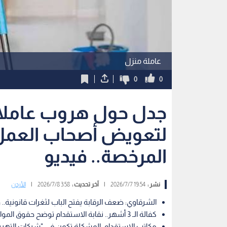
عاملة منزل
0
0
جدل حول هروب عاملات
لتعويض أصحاب العمل 
المرخصة.. فيديو
نشر :
19:54 2026/7/7
|
آخر تحديث :
3:58 2026/7/8
|
الأردن
الشرقاوي: ضعف الرقابة يفتح الباب لثغرات قانونية..
كفالة الـ 3 أشهر.. نقابة الاستقدام توضح حقوق المواطن في حال رفض العمل أو الهروب.
مكاتب الاستقدام: المشكلة تكمن في "شبكات التهريب"