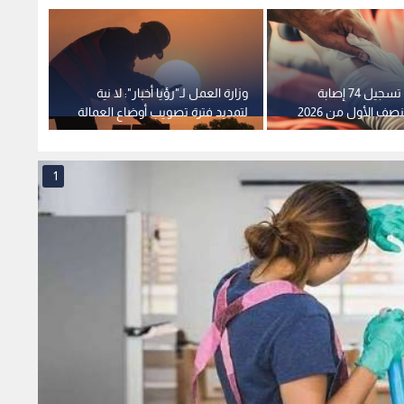
وزارة العمل: تسجيل 74 إصابة
وزارة العمل لـ"رؤيا أخبار": لا نية
أبو رم
ف الأول من 2026
لتمديد فترة تصويب أوضاع العمالة
القطام
غير الأردنية المخالفة
الوزا
1