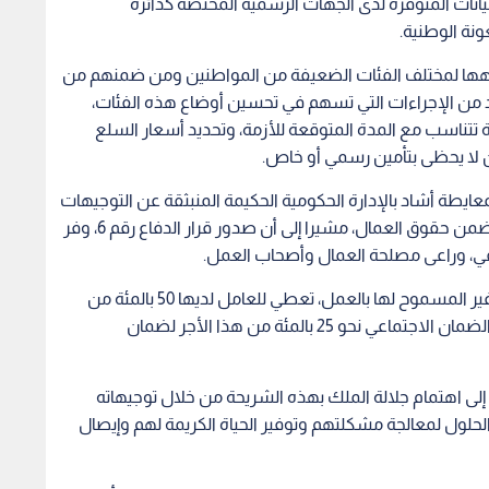
يانات المتوفرة لدى الجهات الرسمية المختصة كدائرة
نة الوطنية.
جيهها لمختلف الفئات الضعيفة من المواطنين ومن ضمنهم من
يد من الإجراءات التي تسهم في تحسين أوضاع هذه الفئات،
تتناسب مع المدة المتوقعة للأزمة، وتحديد أسعار السلع
 لا يحظى بتأمين رسمي أو خاص.
معايطة ‏أشاد بالإدارة الحكومية الحكيمة المنبثقة عن التوجيهات
الملكية السامية، في إدارة الأزمة بحرفية عالية بحيث تضمن حقوق العمال، مشيرا إلى أن صدور قرار الدفاع رقم 6، وفر
يفي، وراعى مصلحة العمال وأصحاب العمل.
‏وأوضح المعايطة أنه وفقا لبنود القرار، فإن المنشأة غير المسموح لها بالعمل، تعطي للعامل لديها 50 بالمئة من
أجره، وبمساهمة من صندوق التعطل في مؤسسة الضمان الاجتماعي نحو 25 بالمئة من هذا الأجر لضمان
 إلى اهتمام جلالة الملك بهذه الشريحة من خلال توجيهاته
لحلول لمعالجة مشكلتهم وتوفير الحياة ‏الكريمة لهم وإيصال