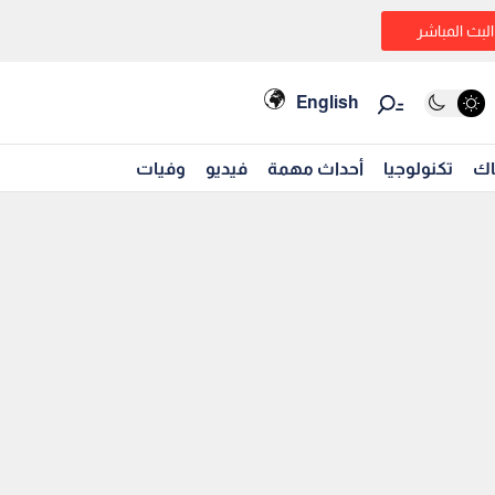
البث المباشر
English
اك
تكنولوجيا
أحداث مهمة
فيديو
وفيات