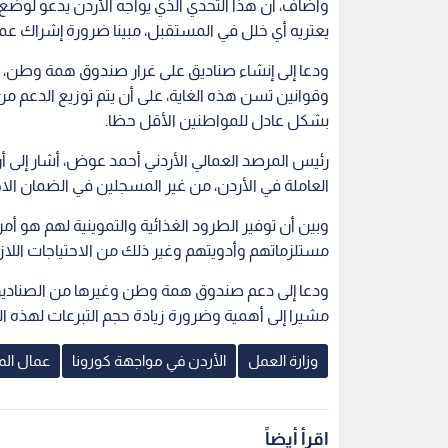
‏وأضاف، ان هذا التحدي الذي يواجه الأردن يدعو لوض
يعتريه أي خلل في المستقبل، مبينا ضرورة إشراك عما
ودعا إلى إنشاء صناديق على غرار صندوق همة وطن
وقوانين تسن هذه الغاية، على أن يتم توزيع الدعم من 
بشكل عادل للمواطنين الأقل حظا.
‏رئيس ‏المرصد العمالي الأردني أحمد عوض، أشار إل
العاملة في الأردن، من غير المسجلين في الضمان الا
وبين أن توفير الطرود الغذائية والتموينية لهم هو أ
مستلزماتهم وأدويتهم وغير ذلك من الاحتياجات اللاز
ودعا إلى ‏دعم صندوق همة وطن وغيرها من الصناديق
مشيرا إلى أهمية وضرورة زيادة حجم التبرعات لهذه الغ
وزارة العمل
الأردن في مواجهة كورونا
عمال الم
اقرأ أيضاً