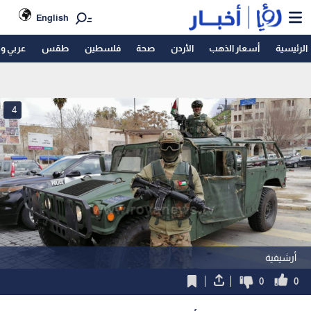
English
الرئيسية
أسعار الذهب
الأردن
صحة
فلسطين
طقس
عربي و
4
أرشيفية
0
0