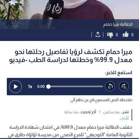
الطالبة ميرا حمام
0
0
ميرا حمام تكشف لرؤيا تفاصيل رحلتها نحو
معدل 99.9% وخطتها لدراسة الطب -فيديو
استمع للخبر:
1
x
0:00
ملاحظة: النص المسموع ناتج عن نظام آلي
نشر :
منذ ساعتين
|
آخر تحديث :
منذ ساعة
الأردن
حققت الطالبة ميرا حمام معدل 99.9%، في امتحان شهادة الدراسة
الثانوية العامة "التوجيهي" للفرع الصحي من مدرسة لؤلؤة طارق في