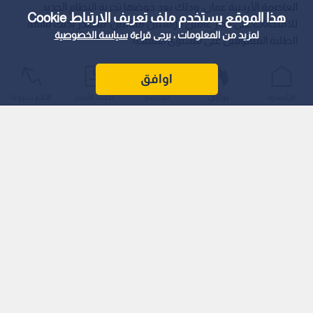
العاصمة الأردنية عمان، وذلك بعد خوضها تجربة النظام الجديد
هذا الموقع يستخدم ملف تعريف الارتباط Cookie
للامتحانات على مدار عامين دراسيين متتاليين، لتتصدر بذلك قائمة
لمزيد من المعلومات ، يرجى قراءة
سياسة الخصوصية
الطلبة المتفوقين على مستوى المملكة.
اوافق
الرئيسية
عواجل
المباشر
أحدث الأخبار
الأكثر شيوعًا
وأوضحت ميرا أن رحلتها الدراسية امتدت على فترة طويلة من
المتابعة والمواظبة، مشيرة إلى أن امتحانات السنة الثانية اتسمت
ببعض الصعوبة، وترافقت مع مشاعر مختلطة من الترقب والضغط
النفسي.