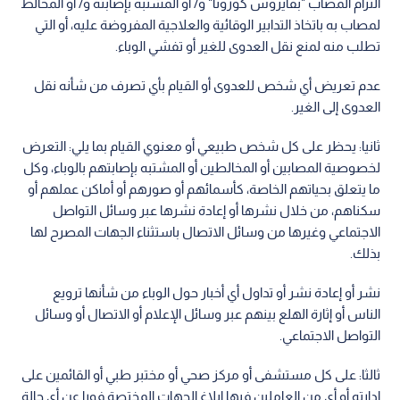
التزام المصاب "بفايروس كورونا" و/ أو المشتبه بإصابته و/ أو المخالط
لمصاب به باتخاذ التدابير الوقائية والعلاجية المفروضة عليه، أو التي
تطلب منه لمنع نقل العدوى للغير أو تفشي الوباء.
عدم تعريض أي شخص للعدوى أو القيام بأي تصرف من شأنه نقل
العدوى إلى الغير.
ثانيا: يحظر على كل شخص طبيعي أو معنوي القيام بما يلي: التعرض
لخصوصية المصابين أو المخالطين أو المشتبه بإصابتهم بالوباء، وكل
ما يتعلق بحياتهم الخاصة، كأسمائهم أو صورهم أو أماكن عملهم أو
سكناهم، من خلال نشرها أو إعادة نشرها عبر وسائل التواصل
الاجتماعي وغيرها من وسائل الاتصال باستثناء الجهات المصرح لها
بذلك.
نشر أو إعادة نشر أو تداول أي أخبار حول الوباء من شأنها ترويع
الناس أو إثارة الهلع بينهم عبر وسائل الإعلام أو الاتصال أو وسائل
التواصل الاجتماعي.
ثالثا: على كل مستشفى أو مركز صحي أو مختبر طبي أو القائمين على
إدارته أو أي من العاملين فيها إبلاغ الجهات المختصة فورا عن أي حالة