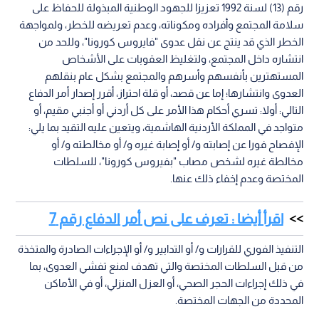
رقم (13) لسنة 1992 تعزيزا للجهود الوطنية المبذولة للحفاظ على
سلامة المجتمع وأفراده ومكوناته، وعدم تعريضه للخطر، ولمواجهة
الخطر الذي قد ينتج عن نقل عدوى "فايروس كورونا"، وللحد من
انتشاره داخل المجتمع، ولتغليظ العقوبات على الأشخاص
المستهترين بأنفسهم وأسرهم والمجتمع بشكل عام بنقلهم
العدوى وانتشارها؛ إما عن قصد، أو قلة احتراز، أقرر إصدار أمر الدفاع
التالي: أولا: تسري أحكام هذا الأمر على كل أردني أو أجنبي مقيم، أو
متواجد في المملكة الأردنية الهاشمية، ويتعين عليه التقيد بما يلي:
الإفصاح فورا عن إصابته و/ أو إصابة غيره و/ أو مخالطته و/ أو
مخالطة غيره لشخص مصاب "بفيروس كورونا"، للسلطات
المختصة وعدم إخفاء ذلك عنها.
اقرأ أيضا : تعرف على نص أمر الدفاع رقم 7
التنفيذ الفوري للقرارات و/ أو التدابير و/ أو الإجراءات الصادرة والمتخذة
من قبل السلطات المختصة والتي تهدف لمنع تفشي العدوى، بما
في ذلك إجراءات الحجر الصحي، أو العزل المنزلي، أو في الأماكن
المحددة من الجهات المختصة.