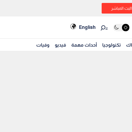
البث المباشر
English
اك
تكنولوجيا
أحداث مهمة
فيديو
وفيات