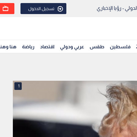
ولي - رؤيا الإخباري
تسجيل الدخول
فلسطين
طقس
عربي ودولي
اقتصاد
رياضة
هنا وهن
1