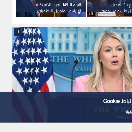
 بـ "التعديل
اليوم الـ 149 للحرب الأمريكية
ترمب 
ال جلسة مشحونة
الإيرانية.. تفاصيل التطورات
إيران 
 مجلس الشيوخ حول
الميدانية والمسارات السياسية
البحث
1
Cooki
ية