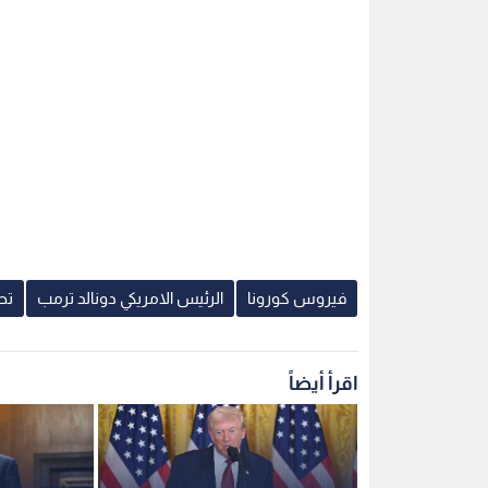
فيروس كورونا
الرئيس الامريكي دونالد ترمب
تط
اقرأ أيضاً