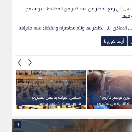
لبري توضح لـ"رؤيا"
مجلس النواب يناقش مشروع
الأحد.
لة الثانية من مشروع
قانون هيئة الاعتماد وضمان
التشغ
ظم بين المحافظات
الجودة لسنة 2026 الأحد
جديدة
1