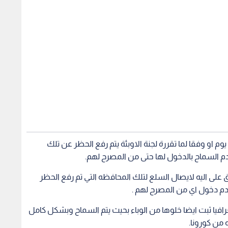
وفي كل محافظة يثبت خلوها من الفايروس بمدة ١٤ يوم او وفقا لما تقررة لجنة الاوبئة يتم رفع الحظر عن تلك
م السماح بالدخول لها حتى من المصرح لهم.
ق على اليه لايصال السلع لتلك المحافظه التي تم رفع الحظر
عدم دخول اي من المصرح لهم .
افيا ثبت ايضا خلوها من الوباء بحيث يتم السماح وبشكل كامل
ه من كورونا.
 قياسي الى رفع الحظر عن عدد كبير من المحافظات ونسمح
 فيها.
في الاماكن التي يظهر بها وتتم محاصرته والقضاء عليه جغرافيا.
أزمة كورونا