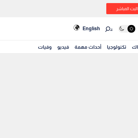
البث المباشر
English
اك
تكنولوجيا
أحداث مهمة
فيديو
وفيات