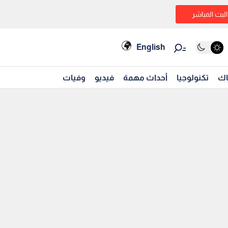
البث المباشر
English
اك
تكنولوجيا
أحداث مهمة
فيديو
وفيات