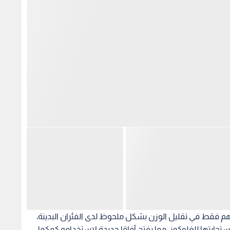
 فقط في تقليل الوزن بشكل ملحوظ لدى الفئران البدينة،
تجابتها للغلوكوز، مما يفتح آفاقا جديدة لاستخدامه كمكمل