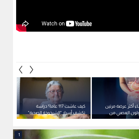
ء أكثر عرضة مرتين
كيف عاشت 117 عاما؟ دراسة
قولون العصبي من
تكشف أسرار "الشيخوخة الصحية"
القلبي
لأكبر معمرة في العالم
4 عوامل فقط
1