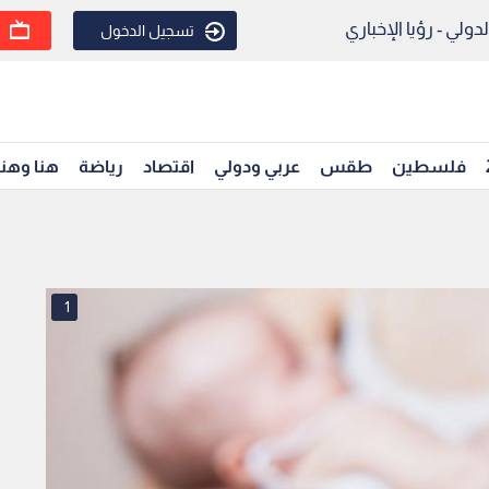
ولي - رؤيا الإخباري
تسجيل الدخول
فلسطين
طقس
عربي ودولي
اقتصاد
رياضة
هنا وهن
1