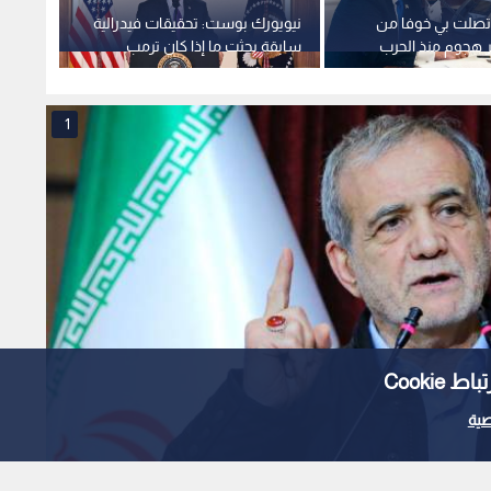
اتصلت بي خوفا من
نيويورك بوست: تحقيقات فيدرالية
فانس:
ر هجوم منذ الحرب
سابقة بحثت ما إذا كان ترمب
يهاجمو
ة
عميلا لروسيا
يدركون
1
Cooki
ية