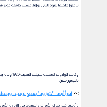
تباطؤا طفيفا لليوم الثاني تواليا، حسب جامعة جونز ه
بالتيمور مقرا.
اقرأ أيضا : "كورونا" يفجع ترمب.. ويخ
وأوضح كبير خبراء الأمراض المعدية في الإدارة الأمريك