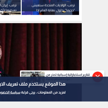
وظفة بعد
ترمب: الولايات المتحدة ستعيش
ترمب: إيران 
حتلال:
"جحيما" بحلول نهاية العام إذا
تعرضها لأكب
تحقق هذا السيناريو
العالمية الثاني
تقارير استخباراتية إسبانية تحذر من
موجة اقتحام جديدة...
هذا الموقع يستخدم ملف تعريف الارتباط e
لمزيد من المعلومات ، يرجى قراءة
سياسة الخصوص