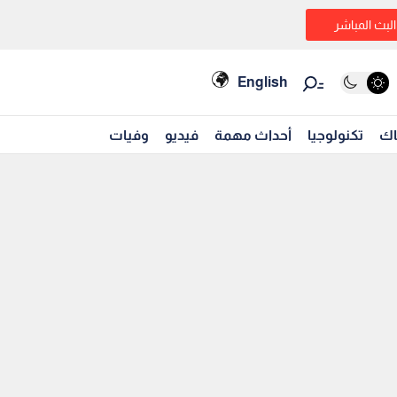
البث المباشر
English
اك
تكنولوجيا
أحداث مهمة
فيديو
وفيات