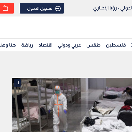
ولي - رؤيا الإخباري
تسجيل الدخول
فلسطين
طقس
عربي ودولي
اقتصاد
رياضة
هنا وهن
1