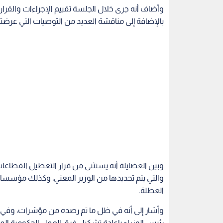
وبين العضايلة أنه يستثنى من قرار التعطيل القطاعا
والتي يتم تحديدها من الوزير المعني، وكذلك مؤسسا
العطلة.
وأشار إلى أنه في ظل ما تم رصده من مؤشرات، وفي ضو
رئيس الوزراء بإعادة تشكيل فرق العمل الحكومية المعن
فرق أساسية هي:
- فريق حماية الاقتصاد الوطني.
- فريق الخدمات الأساسية، ويشمل: التعليم والتعليم ال
- فريق مختص بالجانب القانوني والإداري والميداني وا
كما أعلن العضايلة عن السماح السماح بفتح محال السو
يوم غد الاثنين، من الساعة العاشرة صباحا وحتى السا
وكشف وزير الدولة لشؤون الإعلام أنه ثبت أن من بي