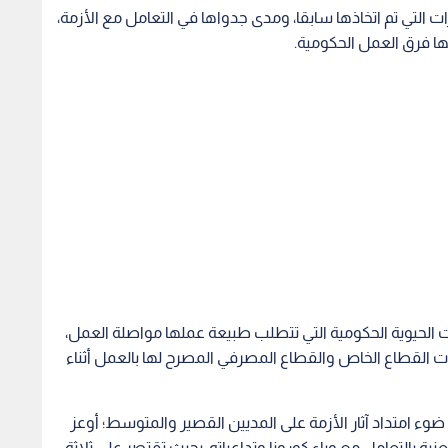
ت الحيوية الحكومية التي تتطلب طبيعة عملها مواصلة العمل،
ت القطاع الخاص والقطاع المصرفي المصرح لها بالعمل أثناء
ء امتداد آثار الأزمة على المديين القصير والمتوسط؛ أوعز
ية بالتعامل مع وباء كورونا وتداعياته، بحيث تقتصر على ثلاثة
عالي، والصحة والمياه والكهرباء، وغيرها.
لإعلامي.
بر ماركت وبيع المواد التموينية في المولات، اعتبارا من صباح
دسة مساء، ويتم الوصول إليها سيرا على الأقدام.
ن الأشخاص المصابين أحد العاملين في المركز الوطني للأمن