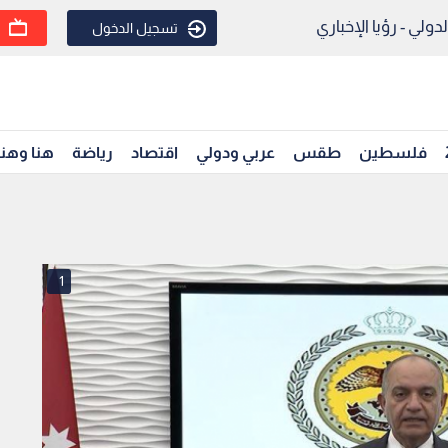
ولي - رؤيا الإخباري
تسجيل الدخول
فلسطين
طقس
عربي ودولي
اقتصاد
رياضة
هنا وهن
1