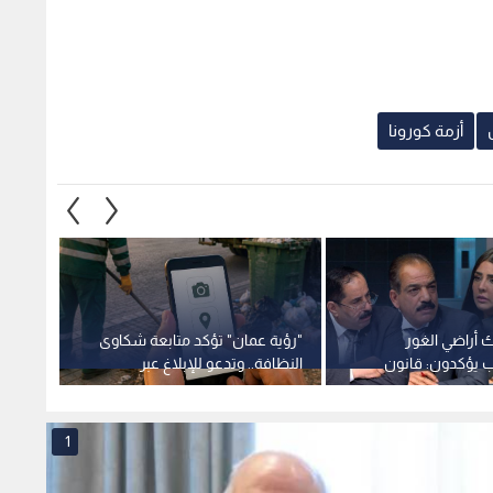
 أراضي الغور
"رؤية عمان" تؤكد متابعة شكاوى
ب يؤكدون: قانون
النظافة.. وتدعو للإبلاغ عبر
خريجا
ارية لا يشمل
القنوات الرسمية
السابقة.. فيديو
1