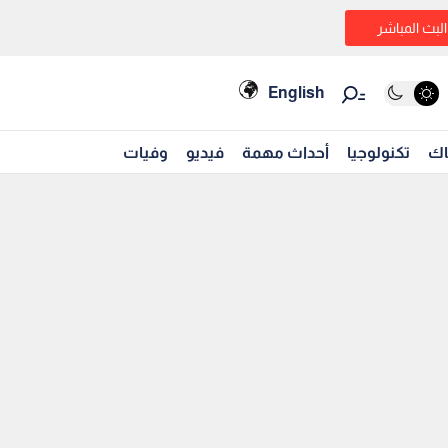
البث المباشر
English
اك
تكنولوجيا
أحداث مهمة
فيديو
وفيات