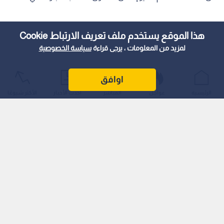
هذا الموقع يستخدم ملف تعريف الارتباط Cookie
لمزيد من المعلومات ، يرجى قراءة
سياسة الخصوصية
اوافق
الرئيسية
عواجل
المباشر
أحدث الأخبار
الأكثر شيوعًا
تقاطعت التغطيات والتحليلات السياسية والصحية الصادرة مؤخرا
في كبريات الصحف الأمريكية البريطانية -مثل "فاينانشيال تايمز"
(Financial Times)، "الغارديان" (The Guardian)، و"نيويورك تايمز"
(The New York Times)- عند خلاصة موحدة وصادمة: العالم لا يزال
يدار بعقلية إدارة الأزمات لا منعها، ويعمل بمنطق رد الفعل المتأخر
لا الوقاية الاستباقية.