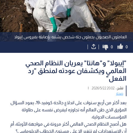
العاملون الصحيون يحملون جثة شخص يشتبه بإصابته بفيروس إيبولا
0
0
"إيبولا" و"هانتا" يعريان النظام الصحي
العالمي ويكشفان عودته لمنطق "رد
الفعل"
نشر :
20:02 2026/5/22
|
صحة
بعد أكثر من أربع سنوات على اندلاع جائحة كوفيد-19، يعود السؤال
المؤرق الذي ظن العالم أنه تجاوزه ليفرض نفسه على طاولة
المؤسسات الدولية:
هل أصبح النظام الصحي العالمي أكثر مرونة في مواجهة الأوبئة، أم
أن الاستعدادات لم تتغير إلا على مستوى الخطاب الدبلوماسي؟