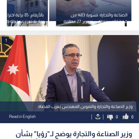
الصناعة والتجارة: تسوية 83% من
قضايا المستهلكين وتحرير 27 مخالفة
تجارية تعزز محفظة الملكي
خلال 10 أشهر
في الأردن
1
وزير الصناعة والتجارة والتموين المهندس يعرب القضاة
Read in English
0
0
وزير الصناعة والتجارة يوضح لـ"رؤيا" بشأن