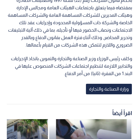
بأحكام قانون الشركات رقم (22) لسنة 1997 والتعليمات الصادرة
بمقتضاه فيما يتعلق باجتماعات الهيئات العامة ومجالس الإدارة
وهيئات المديرين للشركات المساهمة العامة والشركات المساهمة
الخاصة والشركة ذات المسؤولية المحدودة وإجراءات عقد تلك
الاجتماعات ونصاب الحضور فيها أو تأجيله، بما في ذلك آلية التبليغات
وتحرير المحاضر, وذلك أثناء فترة العمل بقانون الدفاع وبالقدر
الضروري واللازم لتتمكن هذه الشركات من القيام بأعمالها.
وكلف رئيس الوزراء وزير الصناعة والتجارة والتموين باتخاذ الإجراءات
والتدابير اللازمة لتنظيم اجتماعات الشركات المنصوص عليها في
البند 1 من الفقرة (ثانيا) من أمر الدفاع.
وزارة الصناعة والتجارة
اقرأ أيضاً